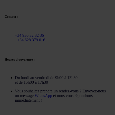
Contact :
Courriel :
info@martinezcaballeroabogados.com
Fixe :
+34 936 32 32 36
Mobile
+34 628 379 016
Heures d'ouverture :
Du lundi au vendredi de 9h00 à 13h30
et de 15h00 à 17h30
Vous souhaitez prendre un rendez-vous ? Envoyez-nous
un message
WhatsApp
et nous vous répondrons
immédiatement !