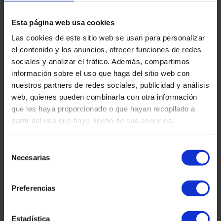
Aliens
Esta página web usa cookies
Régularisation extraordinaire 2026 en Espagne :
Las cookies de este sitio web se usan para personalizar
exigences, dates, qui peut la demander et
el contenido y los anuncios, ofrecer funciones de redes
comment s’y préparer
sociales y analizar el tráfico. Además, compartimos
Lire la suite "
información sobre el uso que haga del sitio web con
martinez-admin
27 janvier 2026
nuestros partners de redes sociales, publicidad y análisis
Déclaration d'impôt sur le revenu
web, quienes pueden combinarla con otra información
que les haya proporcionado o que hayan recopilado a
Déclarations d’impôt sur le revenu retardées : ce
partir del uso que haya hecho de sus servicios.
qui peut arriver et quand l’administration fiscale
doit payer des intérêts
Selección
Lire la suite "
Necesarias
de
martinez-admin
7 janvier 2026
consentimiento
Cryptomonnaies
Preferencias
Fiscalité et crypto-monnaies : comment les
déclarer et éviter les problèmes fiscaux ?
Estadística