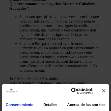
Que recommandons-nous, chez Martínez Caballero
Abogados ?
Si, en tant que salarié, vous avez été licencié et que
vous considérez qu’il n’y a pas de motifs pour le
justifier, lorsque vous devez signer la notification de
licenciement, une mention « non conforme » doit
figurer à côté de votre signature. Cela permettra de
faire des réclamations à l’avenir.
Si vous n’êtes pas d’accord avec le montant que
l’entreprise vous a proposé en guise d’indemnité de
licenciement, et que vous considérez que votre
licenciement est injuste, remettez-vous entre nos
mains. Le département du droit du travail vous
conseillera sur les démarches à entreprendre après
un licenciement.
José María Martínez Fernández
Associé fondateur Martínez Caballero Abogados
Autres entrées
Consentimiento
Detalles
Acerca de las cookies