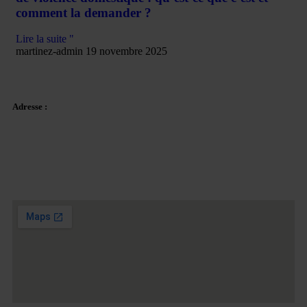
comment la demander ?
Lire la suite "
martinez-admin
19 novembre 2025
Adresse :
Plaza Tetuan 40-41,
1er étage, bureau 21.
08010 – Barcelone