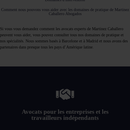
Comment nous pouvons vous aider avec les domaines de pratique de Martinez
Caballero Abogados
Si vous vous demandez comment les avocats experts de Martinez Caballero
peuvent vous aider, vous pouvez consulter tous nos domaines de pratique et
nos spécialités. Nous sommes basés à Barcelone et à Madrid et nous avons des
partenaires dans presque tous les pays d’Amérique latine.
Lire la suite
Avocats pour les entreprises et les
d'impôts pour les entreprises, les freelances et les entrepreneurs.
travailleurs indépendants
Cabinet d'avocats à Barcelone, experts en matière de fiscalité et