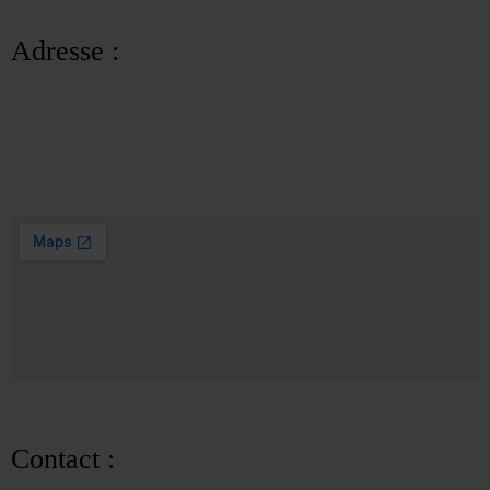
Adresse :
Plaza Tetuan 40-41,
1er étage, bureau 21.
08010 – Barcelone
Contact :