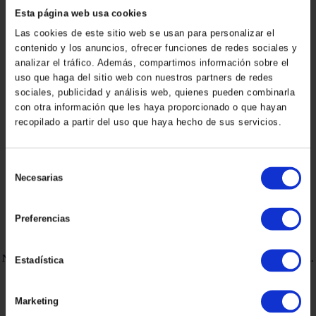
Esta página web usa cookies
Las cookies de este sitio web se usan para personalizar el
contenido y los anuncios, ofrecer funciones de redes sociales y
analizar el tráfico. Además, compartimos información sobre el
uso que haga del sitio web con nuestros partners de redes
Que disent les clients de Martinez Caballero Abogados ?
sociales, publicidad y análisis web, quienes pueden combinarla
Google Reviews de Martinez Caballero Abogados à Barcelone
con otra información que les haya proporcionado o que hayan
recopilado a partir del uso que haya hecho de sus servicios.
S
Avez-vous été chez Martinez Caballero Abogados ?
Necesarias
e
Laissez-nous un avis sur Google Reviews en cliquant ici
l
e
Preferencias
c
c
Notre cabinet d'avocats est situé dans la ville de Barcelone, Plaza Tetúan.
Estadística
i
Laissez-nous un message et nous vous répondrons.
ó
n
Marketing