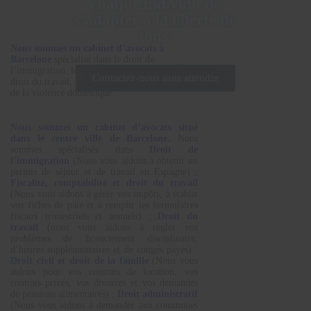
chaque individu de
s'adapter à la liberté de
tous.
Nous sommes un cabinet d’avocats à
Barcelone
spécialisé dans le droit de
l’immigration, le droit pénal, le droit civil, le
Contactez-nous sans attendre
droit du travail, le droit administratif et le droit
de la violence domestique.
Nous sommes un cabinet d’avocats situé
dans le centre ville de Barcelone.
Nous
sommes spécialisés dans
Droit de
l’immigration
(Nous vous aidons à obtenir un
permis de séjour et de travail en Espagne) ;
Fiscalité, comptabilité et droit du travail
(Nous vous aidons à gérer vos impôts, à établir
vos fiches de paie et à remplir les formulaires
fiscaux trimestriels et annuels) ;
Droit du
travail
(nous vous aidons à régler vos
problèmes de licenciement disciplinaire,
d’heures supplémentaires et de congés payés) :
Droit civil et droit de la famille
(Nous vous
aidons pour vos contrats de location, vos
contrats privés, vos divorces et vos demandes
de pensions alimentaires) ;
Droit administratif
(Nous vous aidons à demander aux communes