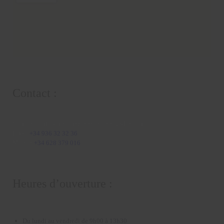
Contact :
Courriel :
info@martinezcaballeroabogados.com
Fixe :
+34 936 32 32 36
Mobile
+34 628 379 016
Heures d’ouverture :
Du lundi au vendredi de 9h00 à 13h30