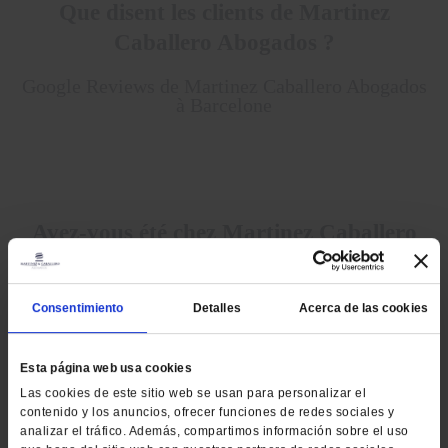
Que disent les clients de Martinez
Caballero Abogados ?
Google Reviews de Martinez Caballero Abogados
à Barcelone
Avez-vous été chez Martinez Caballero
Abogados ?
Laissez-nous un avis sur Google Reviews en
Consentimiento
Detalles
Acerca de las cookies
cliquant ici
Esta página web usa cookies
Las cookies de este sitio web se usan para personalizar el
contenido y los anuncios, ofrecer funciones de redes sociales y
analizar el tráfico. Además, compartimos información sobre el uso