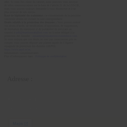
effet. Si vous êtes client du cabinet, nous pouvons vous envoyer
de telles communications sur la base de l’article 21 de la LSSCIE,
mais vous pouvez toujours demander à vous désinscrire et à ne
plus recevoir de tels envois.
Base de légitimité du traitement :
le consentement de la personne
concernée obtenu en cochant la case correspondante.
Droits relatifs à la protection des données :
Vous pouvez exercer
vos droits d’accès, de rectification, d’opposition, de suppression,
de limitation du traitement et de portabilité en envoyant un
courriel à
info@martinezcaballero.com
ou à notre délégué à la
protection des données :
equaldpo@equalprotecciondedatos.com
.
Si vous estimez que vos droits ne sont pas correctement pris en
compte, vous pouvez déposer une plainte auprès de l’Agence
espagnole de protection des données (AEPD)
https://www.aepd.es/es.
Informations complémentaires
Plus d’informations dans :
Politique de confidentialité.
Adresse :
Plaza Tetuan 40-41,
1er étage, bureau 21.
08010 – Barcelone