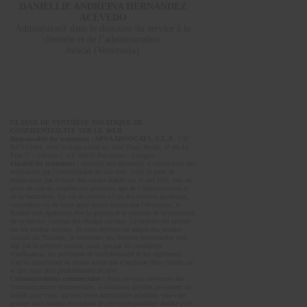
DANIELLIE ANDREINA HERNÁNDEZ
ACEVEDO
Administratif dans le domaine du service à la
clientèle et de l’administration.
Avocat (Venezuela).
CLAUSE DE SYNTHÈSE POLITIQUE DE
CONFIDENTIALITÉ SUR LE WEB
Responsable du traitement : APNA ADVOCATS, S.L.P.
, CIF
B67183491, dont le siège social est situé Plaza Tetuán, nº 40-41,
Piso 1º – Oficina 1, CP 08010 Barcelona – Espagne.
Finalité du traitement :
répondre aux demandes d’information des
utilisateurs par l’intermédiaire du site web. Gérer la prise de
rendez-vous par le biais des canaux établis sur le site Web, tant du
point de vue du contrôle des présences que de l’administration et
de la facturation. En cas de recours à l’un des services juridiques,
comptables ou de toute autre nature fournis par l’entreprise, la
finalité peut également être la gestion et le contrôle de la prestation
de ce service. Gestion des réseaux sociaux. Le titulaire est présent
sur les médias sociaux. Si vous devenez un adepte des réseaux
sociaux du Titulaire, le traitement des données personnelles sera
régi par la présente section, ainsi que par les conditions
d’utilisation, les politiques de confidentialité et les règlements
d’accès appartenant au réseau social qui s’applique dans chaque cas
et que vous avez préalablement accepté.
Communications commerciales :
Nous ne vous enverrons des
communications commerciales, à condition qu’elles présentent un
intérêt pour vous, qu’avec votre autorisation préalable, que vous
pouvez nous fournir en cochant la case correspondante établie à cet