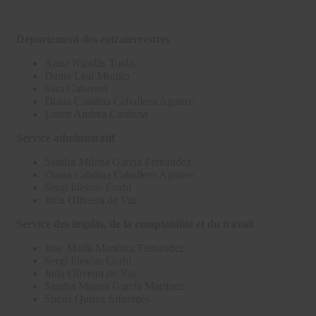
Département des extraterrestres
Anna Nicolàs Torán
Dania Leal Morillo
Sara Gabernet
Diana Catalina Caballero Aguirre
Loren Andrea Cardona
Service administratif
Sandra Milena García Fernandez
Diana Catalina Caballero Aguirre
Sergi Illescas Corbi
Julia OIiveira de Vaz
Service des impôts, de la comptabilité et du travail
Jose María Martínez Fernandez
Sergi Illescas Corbi
Julia Oliveira de Vaz
Sandra Milena García Martínez
Sheila Quiroz Sifuentes