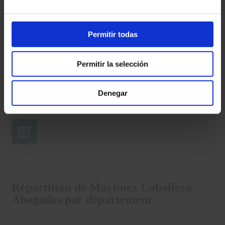
Permitir todas
DANIELLIE HERNÁNDEZ ACEVEDO
Permitir la selección
Administratif dans le domaine du service à la clientèle et de
l’administration.
Avocat (Venezuela).
Denegar
Mobile : +34 628 37 90 16
Répartition de Martínez Caballero
Abogados par département