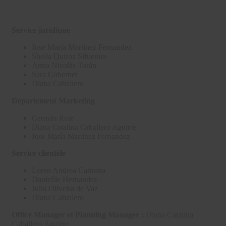
Service juridique
Jose María Martínez Fernandez
Sheila Quiroz Sifuentes
Anna Nicolàs Torán
Sara Gabernet
Diana Caballero
Département Marketing
Germán Ruiz
Diana Catalina Caballero Aguirre
Jose María Martínez Fernandez
Service clientèle
Loren Andrea Cardona
Daniellie Hernandez
Julia Oliveira de Vaz
Diana Caballero
Office Manager et Planning Manager :
Diana Catalina
Caballero Aguirre.