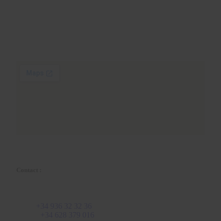
Plaza Tetuan 40-41,
1er étage, bureau 21.
08010 – Barcelone
Contact :
Courriel :
info@martinezcaballeroabogados.com
Fixe :
+34 936 32 32 36
Mobile
+34 628 379 016