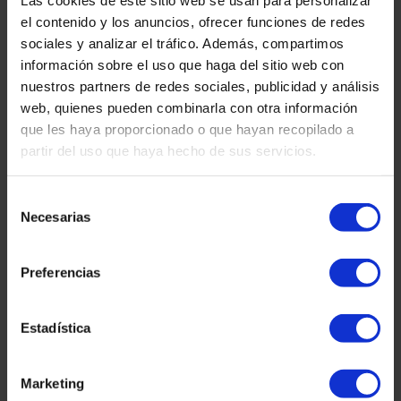
SARA GABERNET
el contenido y los anuncios, ofrecer funciones de redes
sociales y analizar el tráfico. Además, compartimos
Avocat spécialisé dans le droit de l’immigration et le droit
información sobre el uso que haga del sitio web con
pénal.
nuestros partners de redes sociales, publicidad y análisis
Mobile : +34 661 49 73 19
web, quienes pueden combinarla con otra información
que les haya proporcionado o que hayan recopilado a
partir del uso que haya hecho de sus servicios.
Selección
Necesarias
de
DANIA LEAL
consentimiento
Preferencias
Conseiller spécialisé dans les affaires des étrangers.
Avocat (Venezuela).
+34 628 37 90 16
Estadística
Marketing