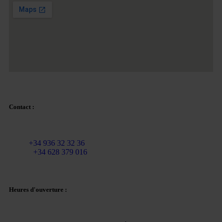
Contact :
Courriel :
info@martinezcaballeroabogados.com
Fixe :
+34 936 32 32 36
Mobile
+34 628 379 016
Heures d'ouverture :