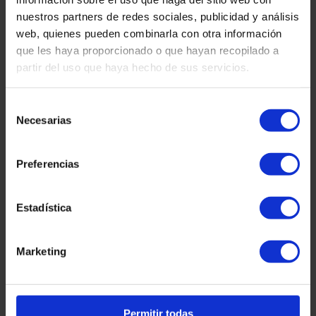
d’agir rapidement et avec tact dans ces situations. Dans cet article,
nuestros partners de redes sociales, publicidad y análisis
nous vous expliquons
web, quienes pueden combinarla con otra información
Lire la suite "
que les haya proporcionado o que hayan recopilado a
partir del uso que haya hecho de sus servicios.
Audition préliminaire du salarié en cas de
licenciement
Selección
Suite au STS du 18 novembre 2024, les entreprises sont obligées de
Necesarias
de
proposer une audition avant le licenciement. En ce sens, cette
consentimiento
formalité préalable est imposée aux entreprises. La première formalité
consiste à notifier le travailleur par écrit. En ce qui concerne les délais,
Preferencias
rien n’est dit dans la jurisprudence, mais un délai raisonnable de 24 à
48 heures peut être appliqué pour que le travailleur puisse répondre à
cette notification et présenter les allégations appropriées sur les faits
Estadística
décrits
Lire la suite "
Marketing
Limitation de l’indemnisation pour licenciement
abusif dans le cadre du Statut des travailleurs
La Cour suprême refuse d’étendre l’indemnisation pour licenciement
Permitir todas