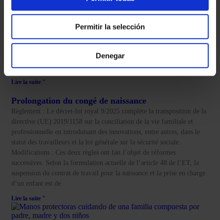
abusif prévue à l’article 56.1 de notre Statut des travailleurs :
« Lorsque le licenciement est déclaré abusif, l’employeur, dans un
délai de cinq jours à compter de la notification du jugement, peut
Permitir la selección
choisir entre la réintégration du travailleur et le versement d’une
indemnité équivalente à trente-trois jours de salaire par année de
Denegar
service, les périodes inférieures à un an étant calculées au prorata des
mois, jusqu’à un maximum de vingt-quatre mensualités. L’option
Lire la suite "
Prolongation du congé de naissance
Règlement : Le décret-loi royal 9/2025 complète la transposition de la
directive (UE) 2019/1158 sur la conciliation de la vie familiale et
professionnelle en introduisant des innovations, entre autres, dans le
statut des travailleurs et la loi générale sur la sécurité sociale.
Modifications : Ces deux règles ont fait l’objet de réformes
successives. Selon la formulation actuelle de l’article 48 de l’ET, la
suspension du contrat de travail pour la naissance et la prise en charge
d’un enfant est de
Lire la suite "