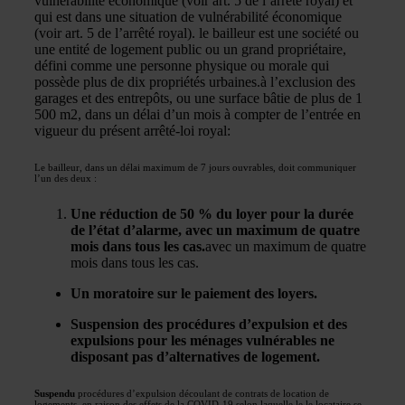
vulnérabilité économique (voir art. 5 de l’arrêté royal) et
qui est dans une situation de vulnérabilité économique
(voir art. 5 de l’arrêté royal).
le bailleur est une société ou
une entité de logement public ou un grand propriétaire,
défini comme une personne physique ou morale qui
possède plus de dix propriétés urbaines.
à l’exclusion des
garages et des entrepôts, ou une surface bâtie de plus de 1
500 m2,
dans un délai d’un mois à compter de l’entrée en
vigueur du présent arrêté-loi royal
:
Le bailleur, dans un délai maximum de 7 jours ouvrables, doit communiquer
l’un des deux :
Une réduction de 50 % du loyer pour la durée
de l’état d’alarme, avec un maximum de quatre
mois dans tous les cas.
avec un maximum de quatre
mois dans tous les cas.
Un moratoire sur le paiement des loyers.
Suspension des procédures d’expulsion et des
expulsions pour les ménages vulnérables ne
disposant pas d’alternatives de logement.
Suspendu
procédures d’expulsion découlant de contrats de location de
logements, en raison des effets de la COVID-19 selon laquelle le
le locataire se