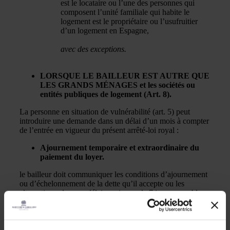
est le locataire ou l’une des personnes qui
composent l’unité familiale qui habite le
logement est le propriétaire ou l’usufruitier
d’un logement en Espagne,
avec des exceptions.
LORSQUE LE BAILLEUR EST AUTRE QUE
LES GRANDS MÉNAGES et les sociétés ou
entités publiques de logement (
Art. 8).
La personne en situation de vulnérabilité (art. 5) peut
introduire une demande dans un délai d’un mois à compter
de l’entrée en vigueur du présent arrêté-loi royal :
Ajournement temporaire et extraordinaire du
paiement du loyer.
le bailleur doit communiquer les conditions d’ajournement
ou d’échelonnement de la dette qu’il accepte ou les
alternatives, dans un délai maximum de 7 jours ouvrables.
Si le bailleur n’accepte aucun accord, il peut avoir accès
au
programme d’AIDE
FINANCIÈRE TRANSITOIRE réglementé par l’article 9 de l’arrêté royal.
cès au
programme d’AIDE FINANCIÈRE TRANSITOIRE régi par l’article 9 de