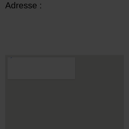
Adresse :
Plaza Tetuan 40-41,
1er étage, bureau 21.
08010 – Barcelone