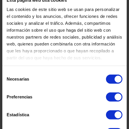
Esta página web usa cookies
demander et
Las cookies de este sitio web se usan para personalizar
el contenido y los anuncios, ofrecer funciones de redes
comment s’y
sociales y analizar el tráfico. Además, compartimos
información sobre el uso que haga del sitio web con
nuestros partners de redes sociales, publicidad y análisis
préparer
web, quienes pueden combinarla con otra información
que les haya proporcionado o que hayan recopilado a
partir del uso que haya hecho de sus servicios.
Lire la suite "
martinez-admin
27 janvier 2026
Selección
Necesarias
de
Déclaration d'impôt sur le revenu
consentimiento
Preferencias
Déclarations
Estadística