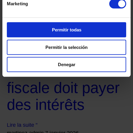
d’impôt sur le
Marketing
revenu retardées
Permitir todas
: ce qui peut
Permitir la selección
arriver et quand
Denegar
l’administration
fiscale doit payer
des intérêts
Lire la suite "
martinez-admin
7 janvier 2026