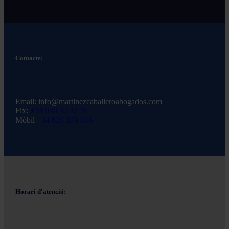
Contacte:
Email:
info@martinezcaballeroabogados.com
Fix:
+34 936 32 32 36
Mòbil
+34 628 379 016
Horari d'atenció: