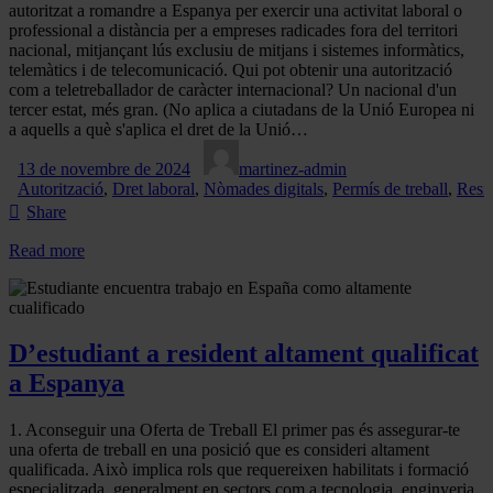
autoritzat a romandre a Espanya per exercir una activitat laboral o
professional a distància per a empreses radicades fora del territori
nacional, mitjançant lús exclusiu de mitjans i sistemes informàtics,
telemàtics i de telecomunicació. Qui pot obtenir una autorització
com a teletreballador de caràcter internacional? Un nacional d'un
tercer estat, més gran. (No aplica a ciutadans de la Unió Europea ni
a aquells a què s'aplica el dret de la Unió…
13 de novembre de 2024
martinez-admin
Autorització
,
Dret laboral
,
Nòmades digitals
,
Permís de treball
,
Resi
Share
Read more
D’estudiant a resident altament qualificat
a Espanya
1. Aconseguir una Oferta de Treball El primer pas és assegurar-te
una oferta de treball en una posició que es consideri altament
qualificada. Això implica rols que requereixen habilitats i formació
especialitzada, generalment en sectors com a tecnologia, enginyeria,