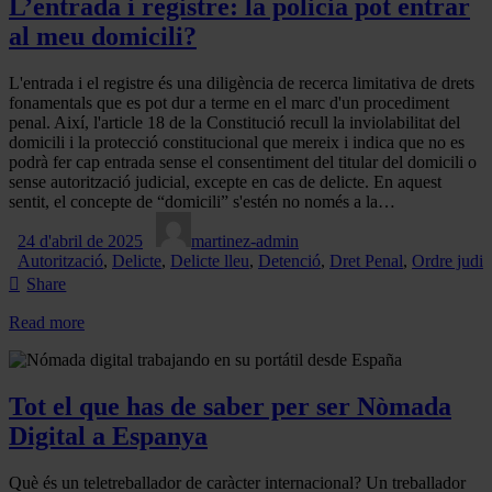
L’entrada i registre: la policia pot entrar
al meu domicili?
L'entrada i el registre és una diligència de recerca limitativa de drets
fonamentals que es pot dur a terme en el marc d'un procediment
penal. Així, l'article 18 de la Constitució recull la inviolabilitat del
domicili i la protecció constitucional que mereix i indica que no es
podrà fer cap entrada sense el consentiment del titular del domicili o
sense autorització judicial, excepte en cas de delicte. En aquest
sentit, el concepte de “domicili” s'estén no només a la…
24 d'abril de 2025
martinez-admin
Autorització
,
Delicte
,
Delicte lleu
,
Detenció
,
Dret Penal
,
Ordre judic
Share
Read more
Tot el que has de saber per ser Nòmada
Digital a Espanya
Què és un teletreballador de caràcter internacional? Un treballador