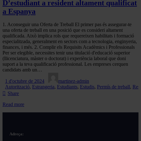
D’estudiant a resident altament qualificat
a Espanya
1. Aconseguir una Oferta de Treball El primer pas és assegurar-te
una oferta de treball en una posició que es consideri altament
qualificada. Això implica rols que requereixen habilitats i formació
especialitzada, generalment en sectors com a tecnologia, enginyeria,
finances, i més. 2. Complir els Requisits Acadèmics i Professionals
Per ser elegible, necessites tenir una titulació d'educació superior
(llicenciatura, màster o doctorat) i experiència laboral que doni
suport a la teva qualificació professional. Les empreses cerquen
candidats amb un…
1 d'octubre de 2024
martinez-admin
Autorització
,
Estrangeria
,
Estudiants
,
Estudis
,
Permís de treball
,
Res
Share
Read more
Adreça: