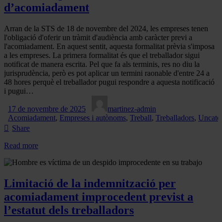
d’acomiadament
Arran de la STS de 18 de novembre del 2024, les empreses tenen
l'obligació d'oferir un tràmit d'audiència amb caràcter previ a
l'acomiadament. En aquest sentit, aquesta formalitat prèvia s'imposa
a les empreses. La primera formalitat és que el treballador sigui
notificat de manera escrita. Pel que fa als terminis, res no diu la
jurisprudència, però es pot aplicar un termini raonable d'entre 24 a
48 hores perquè el treballador pugui respondre a aquesta notificació
i pugui…
17 de novembre de 2025
martinez-admin
Acomiadament
,
Empreses i autònoms
,
Treball
,
Treballadors
,
Uncate
Share
Read more
Limitació de la indemnització per
acomiadament improcedent previst a
l’estatut dels treballadors