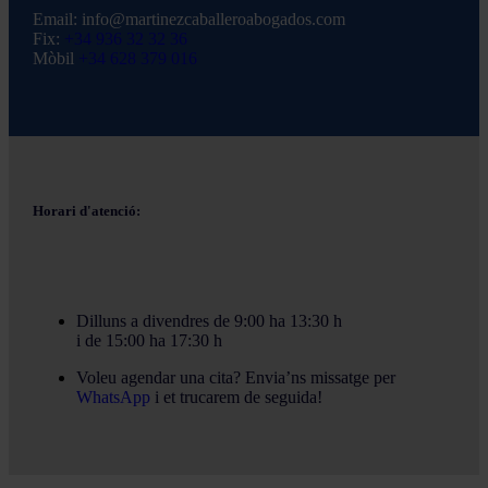
Email:
info@martinezcaballeroabogados.com
Fix:
+34 936 32 32 36
Mòbil
+34 628 379 016
Horari d'atenció:
Dilluns a divendres de 9:00 ha 13:30 h
i de 15:00 ha 17:30 h
Voleu agendar una cita? Envia’ns missatge per
WhatsApp
i et trucarem de seguida!