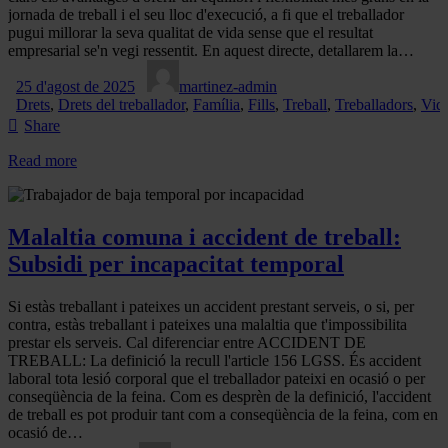
jornada de treball i el seu lloc d'execució, a fi que el treballador
pugui millorar la seva qualitat de vida sense que el resultat
empresarial se'n vegi ressentit. En aquest directe, detallarem la…
25 d'agost de 2025
martinez-admin
Drets
,
Drets del treballador
,
Família
,
Fills
,
Treball
,
Treballadors
,
Vida
Share
Read more
Malaltia comuna i accident de treball:
Subsidi per incapacitat temporal
Si estàs treballant i pateixes un accident prestant serveis, o si, per
contra, estàs treballant i pateixes una malaltia que t'impossibilita
prestar els serveis. Cal diferenciar entre ACCIDENT DE
TREBALL: La definició la recull l'article 156 LGSS. És accident
laboral tota lesió corporal que el treballador pateixi en ocasió o per
conseqüència de la feina. Com es desprèn de la definició, l'accident
de treball es pot produir tant com a conseqüència de la feina, com en
ocasió de…