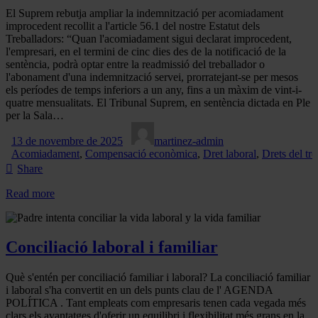
El Suprem rebutja ampliar la indemnització per acomiadament
improcedent recollit a l'article 56.1 del nostre Estatut dels
Treballadors: “Quan l'acomiadament sigui declarat improcedent,
l'empresari, en el termini de cinc dies des de la notificació de la
sentència, podrà optar entre la readmissió del treballador o
l'abonament d'una indemnització servei, prorratejant-se per mesos
els períodes de temps inferiors a un any, fins a un màxim de vint-i-
quatre mensualitats. El Tribunal Suprem, en sentència dictada en Ple
per la Sala…
13 de novembre de 2025
martinez-admin
Acomiadament
,
Compensació econòmica
,
Dret laboral
,
Drets del tre
Share
Read more
Conciliació laboral i familiar
Què s'entén per conciliació familiar i laboral? La conciliació familiar
i laboral s'ha convertit en un dels punts clau de l' AGENDA
POLÍTICA . Tant empleats com empresaris tenen cada vegada més
clars els avantatges d'oferir un equilibri i flexibilitat més grans en la