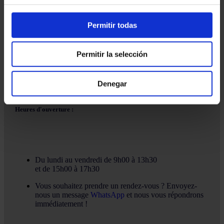
Courriel :
info@martinezcaballeroabogados.com
Permitir todas
Fixe :
+34 936 32 32 36
Mobile
+34 628 379 016
Permitir la selección
Denegar
Heures d'ouverture :
Du lundi au vendredi de 9h00 à 13h30
et de 15h00 à 17h30
Vous souhaitez prendre un rendez-vous ? Envoyez-
nous un message
WhatsApp
et nous vous répondrons
immédiatement !