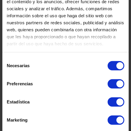
Adresse :
el contenido y los anuncios, ofrecer funciones de redes
sociales y analizar el tráfico. Además, compartimos
información sobre el uso que haga del sitio web con
nuestros partners de redes sociales, publicidad y análisis
web, quienes pueden combinarla con otra información
Plaza Tetuan 40-41,
1er étage, bureau 21.
que les haya proporcionado o que hayan recopilado a
08010 – Barcelone
partir del uso que haya hecho de sus servicios.
Selección
Necesarias
de
consentimiento
Preferencias
Estadística
Contact :
Marketing