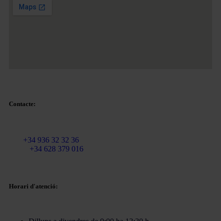
Contacte:
Email:
info@martinezcaballeroabogados.com
Fix:
+34 936 32 32 36
Mòbil
+34 628 379 016
Horari d'atenció: