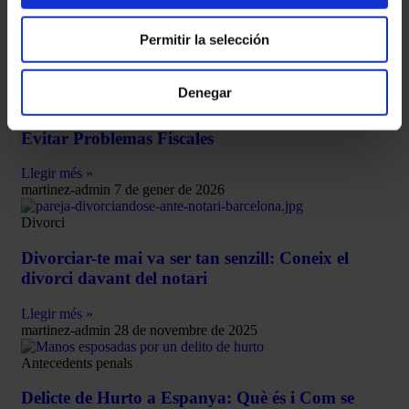
Llegir més »
Permitir la selección
martinez-admin
7 de gener de 2026
Criptomonedas
Denegar
Hacienda y Criptomonedas: Cómo Declararlas y
Evitar Problemas Fiscales
Llegir més »
martinez-admin
7 de gener de 2026
Divorci
Divorciar-te mai va ser tan senzill: Coneix el
divorci davant del notari
Llegir més »
martinez-admin
28 de novembre de 2025
Antecedents penals
Delicte de Hurto a Espanya: Què és i Com se