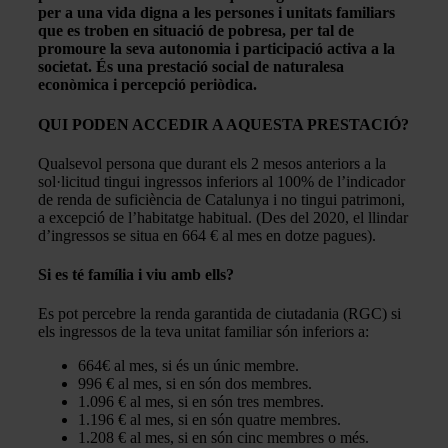
per a una vida digna a les persones i unitats familiars
que es troben en situació
de pobresa, per tal de
promoure la seva autonomia i participació activa a la
societat. És una
prestació social de naturalesa
econòmica i percepció periòdica.
QUI PODEN ACCEDIR A AQUESTA PRESTACIÓ?
Qualsevol persona que durant els 2 mesos anteriors a la
sol·licitud tingui ingressos inferiors al 100% de l’indicador
de renda de suficiència de Catalunya i no tingui patrimoni,
a excepció de l’habitatge habitual. (Des del 2020, el llindar
d’ingressos se situa en 664 € al mes en dotze pagues).
Si es té família i viu amb ells?
Es pot percebre la renda garantida de ciutadania (RGC) si
els ingressos de la teva unitat familiar són inferiors a:
664€ al mes, si és un únic membre.
996 € al mes, si en són dos membres.
1.096 € al mes, si en són tres membres.
1.196 € al mes, si en són quatre membres.
1.208 € al mes, si en són cinc membres o més.