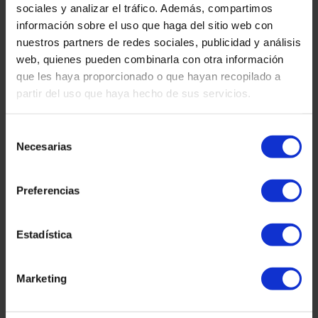
Plaza Tetuan 40-41,
sociales y analizar el tráfico. Además, compartimos
1er étage, bureau 21.
información sobre el uso que haga del sitio web con
08010 – Barcelone
nuestros partners de redes sociales, publicidad y análisis
web, quienes pueden combinarla con otra información
que les haya proporcionado o que hayan recopilado a
partir del uso que haya hecho de sus servicios.
Selección
Necesarias
de
consentimiento
Preferencias
Contact :
Estadística
Courriel :
info@martinezcaballeroabogados.com
Fixe :
+34 936 32 32 36
Mobile
+34 628 379 016
Marketing