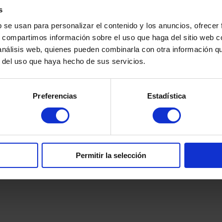
s
b se usan para personalizar el contenido y los anuncios, ofrecer
s, compartimos información sobre el uso que haga del sitio web 
 análisis web, quienes pueden combinarla con otra información q
r del uso que haya hecho de sus servicios.
 sea Google.
s incredibly helpful, supportive, and always responsive to my questions
le team is very professional, and the process was smooth and stress-fre
Preferencias
Estadística
a.
Permitir la selección
 sea Google.
los diferentes escenarios que se puedan presentar, quien me atendió fu