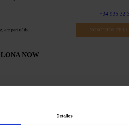
+34 936 32 
z
, are part of the
NOSOTROS TE L
ELONA NOW
celona
Detalles