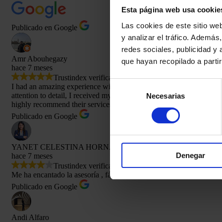
Esta página web usa cookie
Las cookies de este sitio we
Publicado en Google
y analizar el tráfico. Ademá
redes sociales, publicidad y
Amr Abouhegazy
que hayan recopilado a parti
hace 7 meses
Trustindex verifica que la fuente original de la reseña
Selección
I had an amazing experience with Anna from start to finish. She wa
attention to detail, I received my DNV visa approval today. The who
Necesarias
de
highly recommend their services to anyone applying for a DNV vis
consentimiento
Publicado en Google
YANET CELESTINA HORNA GIL
Denegar
hace 7 meses
Trustindex verifica que la fuente original de la reseña
Me ha encantado la asesoría , fácil de agendar y muy bien explican 
Publicado en Google
Andi Alfaro