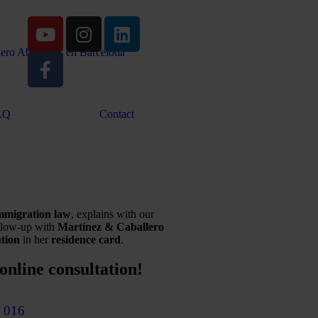
AQ
Contact
immigration law
, explains with our
ollow-up with
Martínez & Caballero
ution
in her
residence card
.
online consultation!
 016