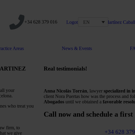
+34 628 379 016
EN
ractice Areas
News & Events
F
ARTINEZ
Real testimonials!
all your
Anna Nicolàs Torrán
, lawyer
specialized in 
celona.
client Nora Puertas how was the process and f
Abogados
until we obtained a
favorable resol
ones who treat you
Call now and schedule a first 
aw firm, to
+34 628 379
that we give