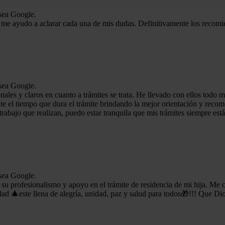
 sea Google.
 me ayudo a aclarar cada una de mis dudas. Definitivamente los recomi
 sea Google.
es y claros en cuanto a trámites se trata. He llevado con ellos todo mí
e el tiempo que dura el trámite brindando la mejor orientación y reco
trabajo que realizan, puedo estar tranquila que mis trámites siempre es
 sea Google.
 su profesionalismo y apoyo en el trámite de residencia de mi hija. Me c
ad 🎄este llena de alegría, unidad, paz y salud para todos🎁!!! Que Dio