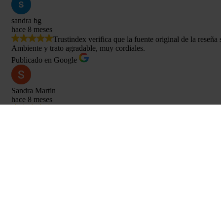
sandra bg
hace 8 meses
Trustindex verifica que la fuente original de la reseña
Ambiente y trato agradable, muy cordiales.
Publicado en Google
Sandra Martin
hace 8 meses
Trustindex verifica que la fuente original de la reseña
Solo puedo tener buenas palabras para todo el equipo de MC ABOGA
hicieron sentir agusto y como en casa. (Cosa que no siempre sucede
algún momento los necesitara.
Muchas gracias a Loren y Liz por el seguimiento y la buenísima disp
Publicado en Google
MC Gonzalez Represa
hace 8 meses
Trustindex verifica que la fuente original de la reseña