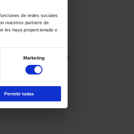
 funciones de redes sociales
con nuestros partners de
ue les haya proporcionado o
. Thanks to her professionalism and
e. I’m really glad I chose them and I
Marketing
Permitir todas
e Ana, muy profesional y capacitada.