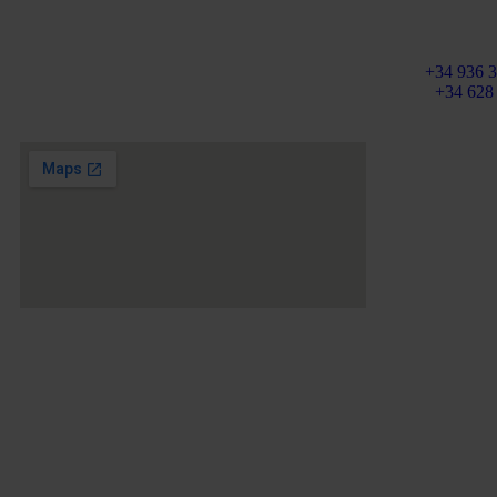
Email:
info@ma
Plaza Tetuan 40-41,
Fijo:
+34 936 3
Piso 1º, Oficina 21.
Móvil
+34 628
08010 – Barcelona