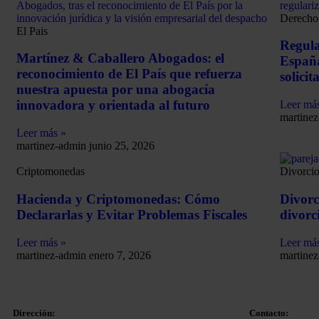
Derecho 
El Pais
Regula
Martínez & Caballero Abogados: el
España
reconocimiento de El País que refuerza
solici
nuestra apuesta por una abogacía
innovadora y orientada al futuro
Leer má
martine
Leer más »
martinez-admin
junio 25, 2026
Criptomonedas
Divorci
Hacienda y Criptomonedas: Cómo
Divorc
Declararlas y Evitar Problemas Fiscales
divorc
Leer más »
Leer má
martinez-admin
enero 7, 2026
martine
Dirección:
Contacto: