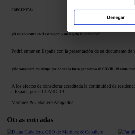
PREGUNTAS:
Denegar
¿Si me encuentro en el extranjero y mi tarjeta ha caducado?
Podrá entrar en España con la presentación de su documento de via
¿Me computará ese tiempo que he estado fuera por motivo de COVID-.19 como ausenc
A los efectos de considerar acreditada la continuidad de residenc
a España por el COVID-19
Martinez & Caballero Abogados
Otras entradas