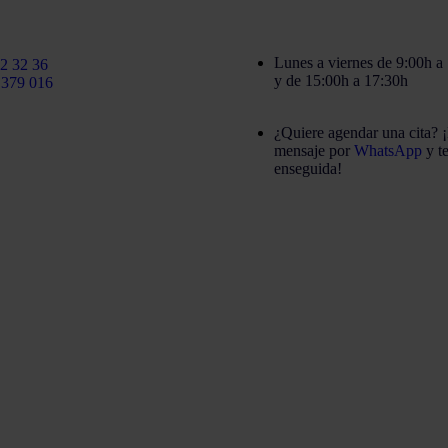
rtinezcaballeroabogados.com
Lunes a viernes de 9:00h a
2 32 36
y de 15:00h a 17:30h
 379 016
¿Quiere agendar una cita? 
mensaje por
WhatsApp
y t
enseguida!