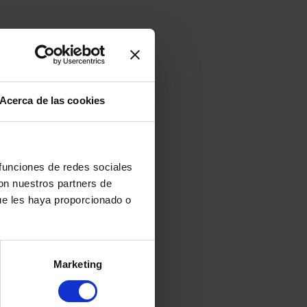
 la validez de las tarjetas de
a fecha en que se decretó el mismo.
Acerca de las cookies
 la validez de las tarjetas de
 funciones de redes sociales
 o en los noventa días naturales
con nuestros partners de
ue les haya proporcionado o
Marketing
e la vigencia del estado de alarma,
ólo será en territorio español (esto