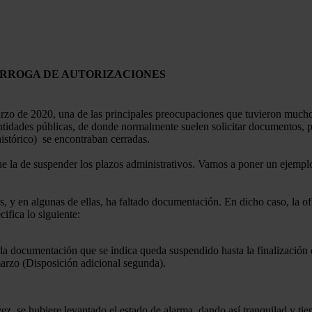
ÓRROGA DE AUTORIZACIONES
rzo de 2020, una de las principales preocupaciones que tuvieron muchos
s entidades públicas, de donde normalmente suelen solicitar documentos,
histórico) se encontraban cerradas.
fue la de suspender los plazos administrativos. Vamos a poner un ejem
 y en algunas de ellas, ha faltado documentación. En dicho caso, la ofi
ifica lo siguiente:
 documentación que se indica queda suspendido hasta la finalización d
arzo (Disposición adicional segunda).
z se hubiere levantado el estado de alarma, dando así tranquilad y tie