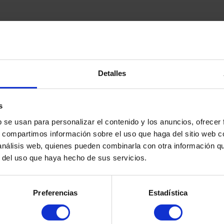
e alarma y hasta un periodo de seis meses desde la finalización de este,
durante el estado de alarma o en los noventa días naturales previos a l
Detalles
dencia de larga duración.
s
e alarma y hasta un periodo de seis meses desde la finalización de este,
b se usan para personalizar el contenido y los anuncios, ofrecer
rga duración cuya vigencia hubiera expirado durante el estado de alarma
s, compartimos información sobre el uso que haga del sitio web 
 análisis web, quienes pueden combinarla con otra información q
r del uso que haya hecho de sus servicios.
Preferencias
Estadística
ia, por un periodo no superior a noventa días, que haya expirado durant
o de tres meses. Será el caso de los
TURISTAS
. Pero OJO, la validez s
ara futuras estancias.