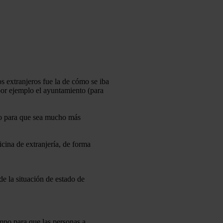
 extranjeros fue la de cómo se iba
 por ejemplo el ayuntamiento (para
plo para que sea mucho más
cina de extranjería, de forma
e la situación de estado de
mpo para que las personas a