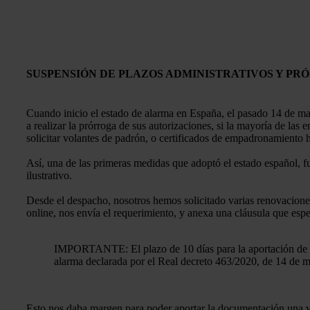
SUSPENSIÓN DE PLAZOS ADMINISTRATIVOS Y PR
Cuando inicio el estado de alarma en España, el pasado 14 de ma
a realizar la prórroga de sus autorizaciones, si la mayoría de la
solicitar volantes de padrón, o certificados de empadronamiento 
Así, una de las primeras medidas que adoptó el estado español, 
ilustrativo.
Desde el despacho, nosotros hemos solicitado varias renovaciones,
online, nos envía el requerimiento, y anexa una cláusula que espec
IMPORTANTE: El plazo de 10 días para la aportación de la
alarma declarada por el Real decreto 463/2020, de 14 de m
Esto nos daba margen para poder aportar la documentación una ve