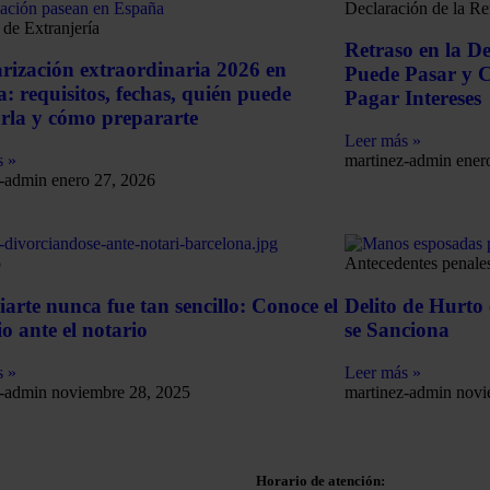
Declaración de la Re
de Extranjería
Retraso en la D
rización extraordinaria 2026 en
Puede Pasar y 
: requisitos, fechas, quién puede
Pagar Intereses
tarla y cómo prepararte
Leer más »
s »
martinez-admin
ener
z-admin
enero 27, 2026
o
Antecedentes penale
iarte nunca fue tan sencillo: Conoce el
Delito de Hurto
io ante el notario
se Sanciona
s »
Leer más »
z-admin
noviembre 28, 2025
martinez-admin
novi
Horario de atención: