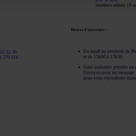
martinez-admin
19 n
Heures d'ouverture :
@martinezcaballeroabogados.com
Du lundi au vendredi de 9
32 32 36
et de 15h00 à 17h30
8 379 016
Vous souhaitez prendre un 
Envoyez-nous un message
nous vous répondrons immé