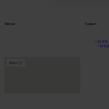
Adresse :
Contact :
Courriel :
info
Plaza Tetuan 40-41,
Fixe :
+34 936 
1er étage, bureau 21.
Mobile
+34 62
08010 – Barcelone