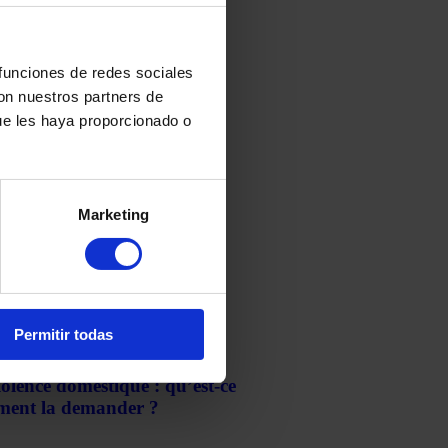
 funciones de redes sociales
con nuestros partners de
ue les haya proporcionado o
pto-monnaies : comment les
r les problèmes fiscaux ?
Marketing
nvier 2026
Permitir todas
rotection dans les
olence domestique : qu’est-ce
mment la demander ?