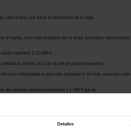
tion d’impôts, nous vous éclairons sur ce point. Examinez attentivement 
 salaire supérieur à 22 000 €.
s pendant la période 2023 de la part de plusieurs payeurs.
n’êtes pas indépendant et que vous souhaitez le devenir, contactez notr
us de capitaux mobiliers supérieurs à 1 600 € par an.
mmobiliers imputés, de rendements de bons du Trésor ou de subventions
 partir de 48,40€, et vous garantira non seulement un bon résultat, mais 
ises pour l’année 2024.
Detalles
e mieux. Nous nous adaptons à vous.