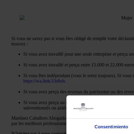
Si vous ne savez pas si vous êtes obligé de remplir votre déclara
trouvez :
Si vous avez travaillé pour une seule entreprise et perçu un
Si vous avez travaillé et perçu entre 15.000 et 22.000 euro
Si vous êtes indépendant (vous le serez toujours). Si vous 
https://wa.link/33s8xh
.
Si vous avez perçu des revenus du patrimoine ou des reven
Si vous avez perçu au moins 1000 euros bruts de revenus i
subventionnés ou aidés.
Martínez Caballero Abogados peut faire votre location pour vous à
par les meilleurs professionnels et que vous n’aurez pas de surpr
Consentimiento
N’hésitez pas à nous contacter par le moyen qui vous convient l