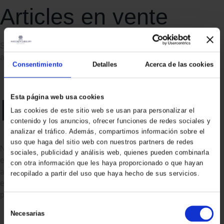
Articles en vente
Seuls les articles à prix normal peuvent être remboursés. Les
articles soldés ne peuvent pas être remboursés.
Consentimiento
Detalles
Acerca de las cookies
Esta página web usa cookies
Échanges
Las cookies de este sitio web se usan para personalizar el
contenido y los anuncios, ofrecer funciones de redes sociales y
analizar el tráfico. Además, compartimos información sobre el
uso que haga del sitio web con nuestros partners de redes
Nous ne remplaçons les articles que s’ils sont défectueux ou
sociales, publicidad y análisis web, quienes pueden combinarla
endommagés. Si vous souhaitez l’échanger contre le même
con otra información que les haya proporcionado o que hayan
article, envoyez-nous un courriel à {adresse électronique} et
recopilado a partir del uso que haya hecho de sus servicios.
envoyez votre article à {adresse physique} : {adresse
physique}.
S
Necesarias
e