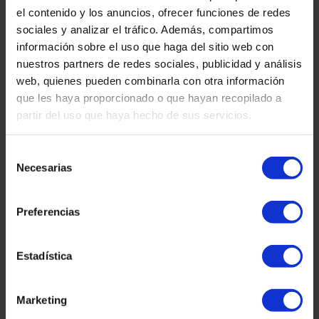
el contenido y los anuncios, ofrecer funciones de redes
Dania Leal
sociales y analizar el tráfico. Además, compartimos
información sobre el uso que haga del sitio web con
nuestros partners de redes sociales, publicidad y análisis
web, quienes pueden combinarla con otra información
Sara Gabernet
que les haya proporcionado o que hayan recopilado a
partir del uso que haya hecho de sus servicios.
Selección
Diana Caballero
Necesarias
de
consentimiento
Preferencias
Loren Andrea Cardona
Estadística
Marketing