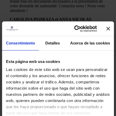
réunir tous les documents nécessaires à la présentation de
votre demande de nationalité. Contactez nous ! Nous vous
attendons !
CAROLINA PEDRAZA et ANNA NICOLAS
Avocats de Martinez & Caballero Abogados
Consentimiento
Detalles
Acerca de las cookies
Autres entrées
Esta página web usa cookies
Aliens
Las cookies de este sitio web se usan para personalizar
el contenido y los anuncios, ofrecer funciones de redes
Régularisation extraordinaire 2026 en Espagne :
sociales y analizar el tráfico. Además, compartimos
exigences, dates, qui peut la demander et
comment s’y préparer
información sobre el uso que haga del sitio web con
nuestros partners de redes sociales, publicidad y análisis
Lire la suite "
web, quienes pueden combinarla con otra información
martinez-admin
27 janvier 2026
que les haya proporcionado o que hayan recopilado a
Déclaration d'impôt sur le revenu
partir del uso que haya hecho de sus servicios.