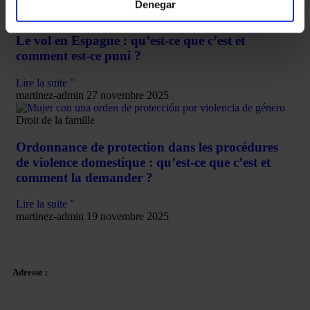
Denegar
Arrestation
Le vol en Espagne : qu’est-ce que c’est et
comment est-ce puni ?
Lire la suite "
martinez-admin
27 novembre 2025
Droit de la famille
Ordonnance de protection dans les procédures
de violence domestique : qu’est-ce que c’est et
comment la demander ?
Lire la suite "
martinez-admin
19 novembre 2025
Adresse :