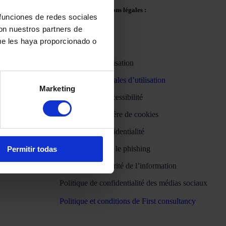
Politiques et mentions légales :
 funciones de redes sociales
con nuestros partners de
ue les haya proporcionado o
h00 à 13h30
Avis juridique
Conditions d’utilisation
rendez-vous ?
Conditions générales d’utilisation
WhatsApp
et
Marketing
diatement !
Déclaration d’accessibilité
Politique en matière de cookies
Politique de confidentialité
Protection contre le phishing
Permitir todas
Politique de sécurité de l’information
Politique de confidentialité des médias sociaux
Politique et conditions de First consultancy