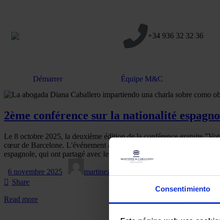
+34 936 32 32 36
Démarrer
Équipe M&C
2ème conférence sur la nationalité espag
Le 8 octobre 2025, la deuxième édition de la conférence gratuite "Vo
cœur de Barcelone. L'événement a été donné par Anna Nicolás Torán, av
espagnole, qui ont partagé avec les participants tous les secrets et les
6 novembre 2025
martinez-admin
Migractuel
Share
Consentimiento
Read more