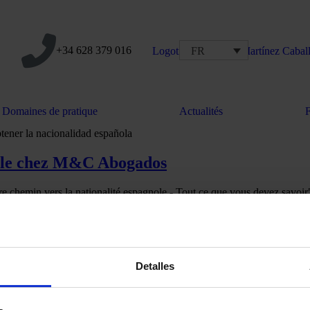
+34 628 379 016
FR
Domaines de pratique
Actualités
nole chez M&C Abogados
tre chemin vers la nationalité espagnole - Tout ce que vous devez savoi
ocate experte en droit de l'immigration et de la famille, et Loren And
 étapes…
Detalles