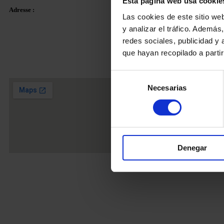
Esta página web usa cookie
Adresse :
Contact :
Las cookies de este sitio we
y analizar el tráfico. Ademá
Courriel :
info
redes sociales, publicidad y
Plaza Tetuan 40-41,
Fixe :
+34 936 
que hayan recopilado a parti
1er étage, bureau 21.
Mobile
+34 62
08010 – Barcelone
Selección
Necesarias
de
consentimiento
Denegar