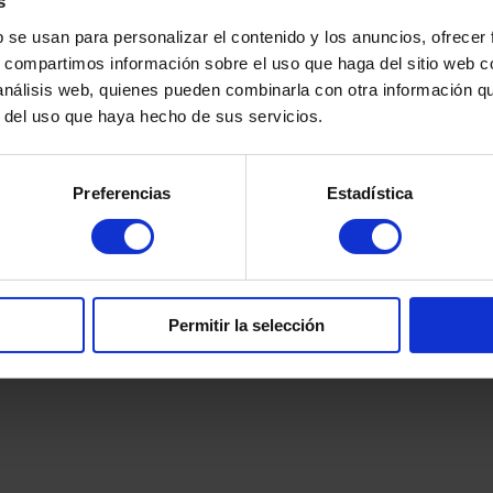
s
Heures d'ouverture :
b se usan para personalizar el contenido y los anuncios, ofrecer
s, compartimos información sobre el uso que haga del sitio web 
@martinezcaballeroabogados.com
 análisis web, quienes pueden combinarla con otra información q
Du lundi au vendredi de 9
32 32 36
r del uso que haya hecho de sus servicios.
et de 15h00 à 17h30
8 379 016
Vous souhaitez prendre un 
Envoyez-nous un message
Preferencias
Estadística
nous vous répondrons immé
Permitir la selección