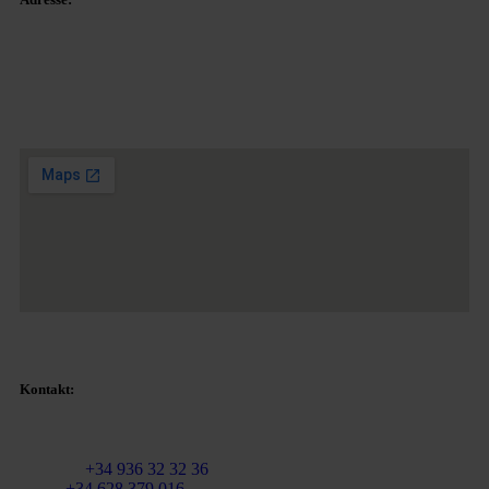
Plaza Tetuan 40-41,
1. Stock, Büro 21.
08010 – Barcelona
Kontakt:
E-Mail:
info@martinezcaballeroabogados.com
Festnetz:
+34 936 32 32 36
Mobil
+34 628 379 016