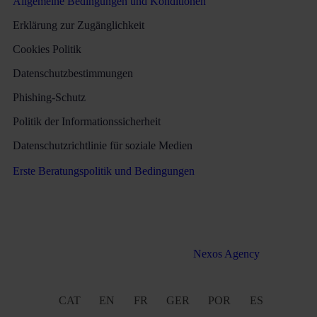
Allgemeine Bedingungen und Konditionen
Erklärung zur Zugänglichkeit
Cookies Politik
Datenschutzbestimmungen
Phishing-Schutz
Politik der Informationssicherheit
Datenschutzrichtlinie für soziale Medien
Erste Beratungspolitik und Bedingungen
Alle Rechte vorbehalten Martinez & Caballero Abogados 2016
– 2022. Webentwicklung von
Nexos Agency
CAT
EN
FR
GER
POR
ES