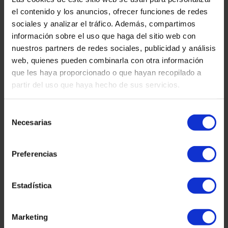
el contenido y los anuncios, ofrecer funciones de redes
MEHR LESEN "
sociales y analizar el tráfico. Además, compartimos
información sobre el uso que haga del sitio web con
martinez-admin
27. Januar 2026
nuestros partners de redes sociales, publicidad y análisis
web, quienes pueden combinarla con otra información
BAUERNHOF
que les haya proporcionado o que hayan recopilado a
Verspätete
partir del uso que haya hecho de sus servicios.
Einkommensteuererklärungen: Was
passieren kann und wann das
Selección
Finanzamt Zinsen zahlen muss
Necesarias
de
consentimiento
MEHR LESEN "
Preferencias
martinez-admin
7. Januar 2026
Estadística
BAUERNHOF
Besteuerung und Kryptowährungen:
Wie man sie deklariert und
Marketing