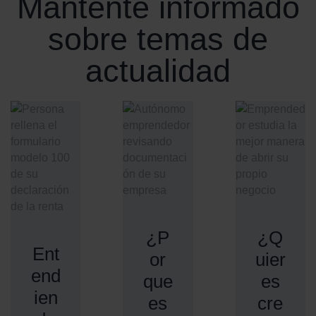
Mantente informado
sobre temas de
actualidad
¿P
¿Q
Ent
or
uier
end
que
es
ien
es
cre