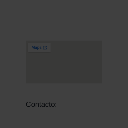
Plaza Tetuan 40-41,
Piso 1º, Oficina 21.
08010 – Barcelona
Contacto:
Email: