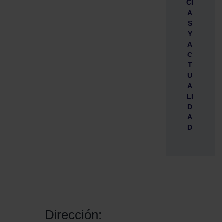
CI
A
S
Y
A
C
T
U
A
LI
D
A
D
Dirección: