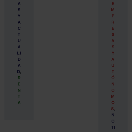
A
E
S
M
Y
P
A
R
C
E
T
S
U
A
A
S
LI
Y
D
A
A
U
D
,
T
R
Ó
E
N
N
O
T
M
A
O
S
,
N
O
TI