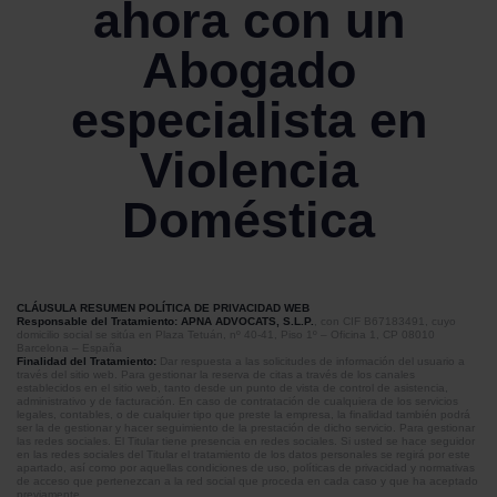
ahora con un
Abogado
especialista en
Violencia
Doméstica
CLÁUSULA RESUMEN POLÍTICA DE PRIVACIDAD WEB
Responsable del Tratamiento: APNA ADVOCATS, S.L.P.
, con CIF B67183491, cuyo
domicilio social se sitúa en Plaza Tetuán, nº 40-41, Piso 1º – Oficina 1, CP 08010
Barcelona – España
Finalidad del Tratamiento:
Dar respuesta a las solicitudes de información del usuario a
través del sitio web. Para gestionar la reserva de citas a través de los canales
establecidos en el sitio web, tanto desde un punto de vista de control de asistencia,
administrativo y de facturación. En caso de contratación de cualquiera de los servicios
legales, contables, o de cualquier tipo que preste la empresa, la finalidad también podrá
ser la de gestionar y hacer seguimiento de la prestación de dicho servicio. Para gestionar
las redes sociales. El Titular tiene presencia en redes sociales. Si usted se hace seguidor
en las redes sociales del Titular el tratamiento de los datos personales se regirá por este
apartado, así como por aquellas condiciones de uso, políticas de privacidad y normativas
de acceso que pertenezcan a la red social que proceda en cada caso y que ha aceptado
previamente.