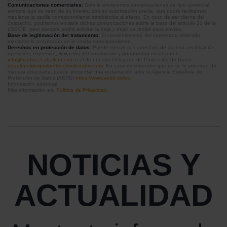
Comunicaciones comerciales:
Solo le enviaremos comunicaciones de tipo comercial,
siempre que se sean de su interés, con su autorización previa, que podrá facilitarnos
mediante la casilla correspondiente establecida al efecto. En caso de ser cliente del
despacho, podríamos enviarle dichas comunicaciones sobre la base del artículo 21 de la
LSSCIE, pero siempre podrá solicitar la baja y dejar de recibir esos envíos.
Base de legitimación del tratamiento:
El consentimiento del interesado obtenido
mediante la aceptación de la casilla correspondiente.
Derechos en protección de datos:
Puede ejercer sus derechos de acceso, rectificación,
oposición, supresión, limitación del tratamiento y portabilidad en el correo
info@martinezcaballero.com
o el de nuestro Delegado de Protección de Datos:
equaldpo@equalprotecciondedatos.com
. En caso de entender que no se le atienden de
manera adecuada, puede presentar una reclamación ante la Agencia Española de
Protección de Datos (AEPD)
https://www.aepd.es/es
.
Información adicional
Más información en:
Política de Privacidad.
NOTICIAS Y
ACTUALIDAD