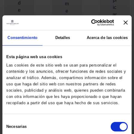
pl
d
m
ic
e
e
ar
la
nt
e
re
o
m
nt
d
o
Consentimiento
Detalles
Acerca de las cookies
a.
e
s
E
p
la
n
a
Esta página web usa cookies
s
e
g
pr
Las cookies de este sitio web se usan para personalizar el
st
ar
contenido y los anuncios, ofrecer funciones de redes sociales y
in
e
tu
analizar el tráfico. Además, compartimos información sobre el
ci
ar
s
uso que haga del sitio web con nuestros partners de redes
p
tí
i
sociales, publicidad y análisis web, quienes pueden combinarla
al
c
con otra información que les haya proporcionado o que hayan
m
e
recopilado a partir del uso que haya hecho de sus servicios.
ul
p
s
o,
u
c
a
e
S
ar
n
st
Necesarias
e
a
al
o