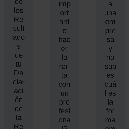
do
imp
a
los
ort
una
Re
ant
em
sult
e
pre
ado
hac
sa
s
er
y
de
la
no
tu
ren
sab
De
ta
es
clar
con
cuá
aci
un
l es
ón
pro
la
de
fesi
for
la
ona
ma
Re
l?
em