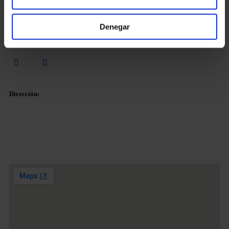
Germán Ruiz
Marketing & Comunicaciones
Martines & Caballero Abogados
Denegar
Dirección:
Plaza Tetuan 40-41,
Piso 1º, Oficina 21.
08010 – Barcelona