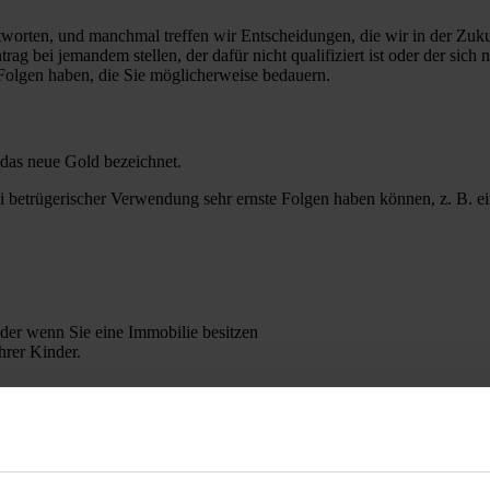
worten, und manchmal treffen wir Entscheidungen, die wir in der Zuku
 bei jemandem stellen, der dafür nicht qualifiziert ist oder der sich nic
e Folgen haben, die Sie möglicherweise bedauern.
s das neue Gold bezeichnet.
ei betrügerischer Verwendung sehr ernste Folgen haben können, z. B. e
der wenn Sie eine Immobilie besitzen
hrer Kinder.
en.
en an die falsche Person weitergeben, in der Zukunft Opfer eines Betru