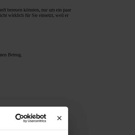
nft bereuen könnten, nur um ein paar
ht wirklich für Sie einsetzt, weil er
inen Betrug.
gs werden könnten. Nicht einmal die