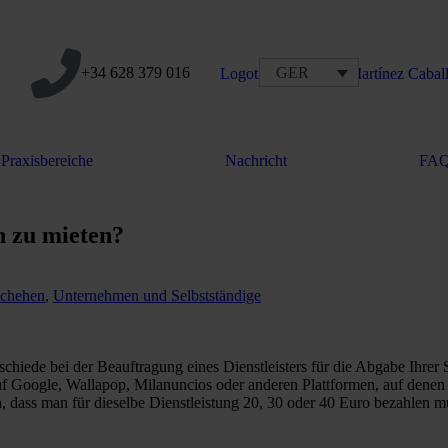
+34 628 379 016
GER
Praxisbereiche
Nachricht
FA
n zu mieten?
schehen
,
Unternehmen und Selbstständige
chiede bei der Beauftragung eines Dienstleisters für die Abgabe Ihrer 
, auf Google, Wallapop, Milanuncios oder anderen Plattformen, auf dene
h, dass man für dieselbe Dienstleistung 20, 30 oder 40 Euro bezahlen m