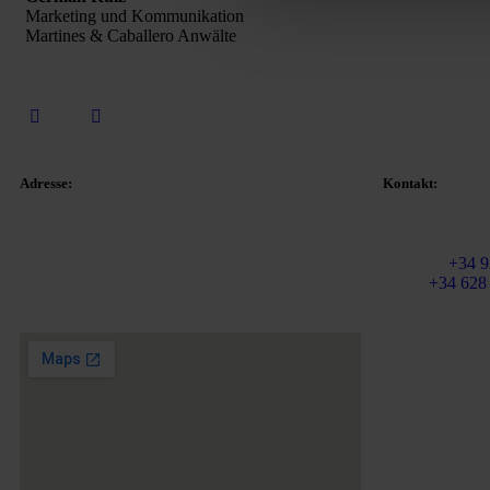
Marketing und Kommunikation
Martines & Caballero Anwälte
Adresse:
Kontakt:
E-Mail:
info@m
Plaza Tetuan 40-41,
Festnetz:
+34 9
1. Stock, Büro 21.
Mobil
+34 628
08010 – Barcelona