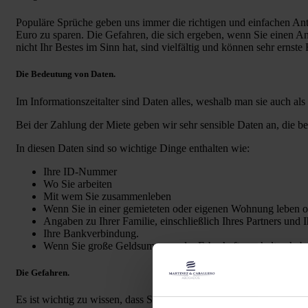
Populäre Sprüche geben uns immer die richtigen und einfachen Ant
Euro zu sparen. Die Gefahren, die sich ergeben, wenn Sie einen Antrag
nicht Ihr Bestes im Sinn hat, sind vielfältig und können sehr ernst
Die Bedeutung von Daten.
Im Informationszeitalter sind Daten alles, weshalb man sie auch al
Bei der Zahlung der Miete geben wir sehr sensible Daten an, die b
In diesen Daten sind so wichtige Dinge enthalten wie:
Ihre ID-Nummer
Wo Sie arbeiten
Mit wem Sie zusammenleben
Wenn Sie in einer gemieteten oder eigenen Wohnung leben o
Angaben zu Ihrer Familie, einschließlich Ihres Partners und I
Ihre Bankverbindung.
Wenn Sie große Geldsummen oder Erbschaften erhalten hab
Die Gefahren.
Es ist wichtig zu wissen, dass Sie, wenn Sie all diese Information