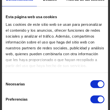
de validesa o revocació dels 
certificats. 
Esta página web usa cookies
Las cookies de este sitio web se usan para personalizar
QUI S’ENCARREGARÀ DE 
el contenido y los anuncios, ofrecer funciones de redes
SUPERVISAR I CONTROLAR QUE 
sociales y analizar el tráfico. Además, compartimos
ES COMPLEIXI LA NOVA LLEI?
información sobre el uso que haga del sitio web con
nuestros partners de redes sociales, publicidad y análisis
L’organisme responsable és el 
web, quienes pueden combinarla con otra información
que les haya proporcionado o que hayan recopilado a
Ministeri d’Afers Econòmics i 
partir del uso que haya hecho de sus servicios.
Transformació Digital (deixem enllaç 
per a més informació: 
Selección
Necesarias
https://portal.mineco.gob.es). 
de
consentimiento
També serà lencarregat de publicar i 
Preferencias
actualitzar la llista de confiança amb 