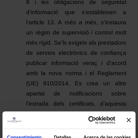
8 i les obligacions de seguretat 
d’informació que s’estableixen a 
l’article 13. A més a més, s’instaura 
un règim de supervisió i control molt 
més rígid. Se’ls exigeix als prestadors 
de serveis electrònics de confiança 
publicar informació veraç i d’acord 
amb la nova norma i el Reglament 
(UE) 910/2014. Es crea un altre 
apartat de notificacions sobre 
l’estrada dels certificats, d’aquesta 
manera els prestadors que emetin 
certificats electrònics han de tenir un 
servei públic de consulta sobre l’estat 
Consentimiento
Detalles
Acerca de las cookies