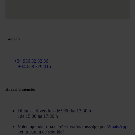
Contacte:
Email:
info@martinezcaballeroabogados.com
Fix:
+34 936 32 32 36
Mòbil
+34 628 379 016
Horari d'atenció:
Dilluns a divendres de 9:00 ha 13:30 h
i de 15:00 ha 17:30 h
Voleu agendar una cita? Envia’ns missatge per
WhatsApp
i et trucarem de seguida!