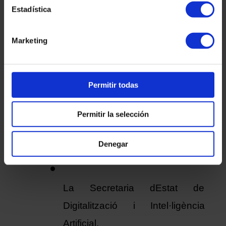
informació relativa als prestadors 
Estadística
qualificats de serveis de confiança. 
Marketing
QUINES
ALTRES MATÈRIES 
TRACTA EL MINEC?
Permitir todas
La Secretaria dEstat dEconomia 
Permitir la selección
i Suport a lEmpresa.
Denegar
La Secretaria dEstat de 
Digitalització i Intel·ligència 
Artificial. 