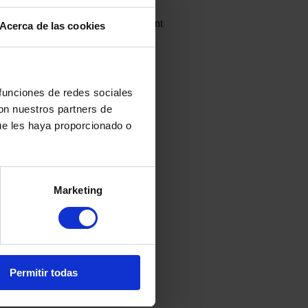
splaçament per a l’efectiu compliment
Acerca de las cookies
 funciones de redes sociales
con nuestros partners de
ue les haya proporcionado o
iptomonedas: Cómo
Marketing
itar Problemas Fiscales
 gener de 2026
Permitir todas