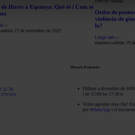
Dret de família
e de Hurto a Espanya: Què és i Com se
Ordre de protec
ona
violència de gène
la?
és »
z-admin
27 de novembre de 2025
Llegir més »
martinez-admin
19 d
Horari d'atenció:
rtinezcaballeroabogados.com
Dilluns a divendres de 9:00
2 32 36
i de 15:00 ha 17:30 h
 379 016
Voleu agendar una cita? En
per
WhatsApp
i et trucare