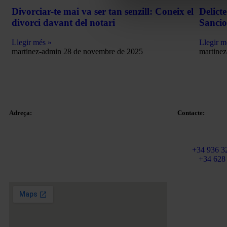
Divorciar-te mai va ser tan senzill: Coneix el
Delict
divorci davant del notari
Sanci
Llegir més »
Llegir m
martinez-admin
28 de novembre de 2025
martine
Adreça:
Contacte:
Email:
info@ma
Plaça Tetuan 40-41,
Fix:
+34 936 3
Pis 1r, Oficina 21.
Mòbil
+34 628
08010 – Barcelona