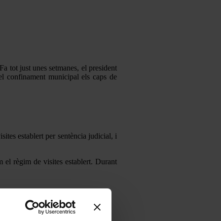
Fa tot just unes setmanes, el president
el confinament municipal els caps de
tes establert per sentència judicial, i
 el règim de visites establert. Durant