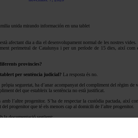
està afectant dia a dia el desenvolupament normal de les nostres vides. 
ament perimetral de Catalunya i per un període de 15 dies, així com 
diferents províncies?
stablert per sentència judicial?
La resposta és no.
 pròpia seguretat, ha d’anar acompanyat del compliment del règim de visi
iment del que estableix la sentència no està justificat.
mb l’altre progenitor. S’ha de respectar la custòdia pactada, així com
 del progenitor que té els menors cap al domicili de l’altre progenitor.
mb la documentació següent:
 de Catalunya per la crisi sanitària per la COVID-19.
ableixi el règim de visites.