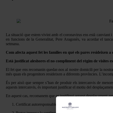
La situació que estem vivint amb el coronavirus ens està canviant i 
en funcions de la Generalitat, Pere Aragonès, va acordar el tanc
setmana.
Com afecta aquest fet les famílies en què els pares resideixen a 
Està justificat aleshores el no compliment del règim de visites e
El fet que ens recomanin quedar-nos al nostre domicili per la nostra
més quan els progenitors resideixen a diferents províncies. L’incompl
És per això que sempre s’han de produir els intercanvis de menors a
aquests intercanvis, és important justificar el motiu del desplaçament
En aquest cas, recomanem que es justifiqui aquest desplaçament a
Certificat autoresponsable de desplaçament d’entrada i eixida
Portar impresa la sentència i el conveni regulador en què s’est