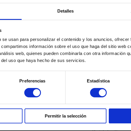
mpre es compleixi amb el règim de visites establert, justificant el de
Detalles
s
b se usan para personalizar el contenido y los anuncios, ofrecer
s, compartimos información sobre el uso que haga del sitio web 
 análisis web, quienes pueden combinarla con otra información q
r del uso que haya hecho de sus servicios.
ió de la Renda
Criptomonedas
 en la Devolució de la Renda: Què pot
Hacienda y Cr
Preferencias
Estadística
 i quan hisenda ha de pagar interessos
Declararlas y Ev
és »
Llegir més »
z-admin
7 de gener de 2026
martinez-admin
7 de
Permitir la selección
nts penals