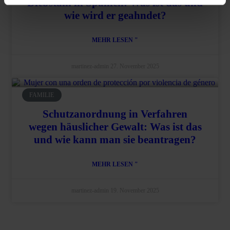
Diebstahl in Spanien: Was ist das und
wie wird er geahndet?
MEHR LESEN "
martinez-admin
27. November 2025
FAMILIE
Schutzanordnung in Verfahren
wegen häuslicher Gewalt: Was ist das
und wie kann man sie beantragen?
MEHR LESEN "
martinez-admin
19. November 2025