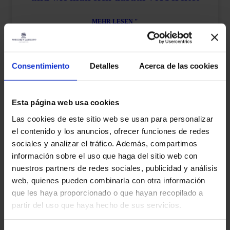
MEHR LESEN "
martinez-admin
27. Januar 2026
Consentimiento
Detalles
Acerca de las cookies
BAUERNHOF
Verspätete
Einkommensteuererklärungen: Was
Esta página web usa cookies
passieren kann und wann das
Las cookies de este sitio web se usan para personalizar
Finanzamt Zinsen zahlen muss
el contenido y los anuncios, ofrecer funciones de redes
sociales y analizar el tráfico. Además, compartimos
MEHR LESEN "
información sobre el uso que haga del sitio web con
nuestros partners de redes sociales, publicidad y análisis
martinez-admin
7. Januar 2026
web, quienes pueden combinarla con otra información
que les haya proporcionado o que hayan recopilado a
partir del uso que haya hecho de sus servicios.
BAUERNHOF
Besteuerung und Kryptowährungen:
Wie man sie deklariert und