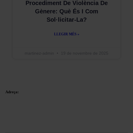
Procediment De Violència De
Gènere: Què És I Com
Sol·licitar-La?
LLEGIR MÉS »
martinez-admin
19 de novembre de 2025
Adreça:
Plaça Tetuan 40-41,
Pis 1r, Oficina 21.
08010 – Barcelona