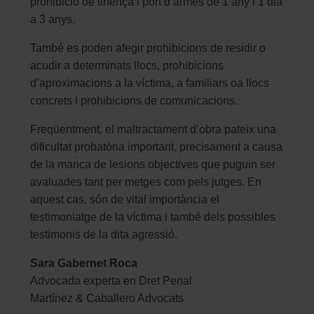
prohibició de tinença i port d’armes de 1 any i 1 dia
a 3 anys.
També es poden afegir prohibicions de residir o
acudir a determinats llocs, prohibicions
d’aproximacions a la víctima, a familiars oa llocs
concrets i prohibicions de comunicacions.
Freqüentment, el maltractament d’obra pateix una
dificultat probatòria important, precisament a causa
de la manca de lesions objectives que puguin ser
avaluades tant per metges com pels jutges. En
aquest cas, són de vital importància el
testimoniatge de la víctima i també dels possibles
testimonis de la dita agressió.
Sara Gabernet Roca
Advocada experta en Dret Penal
Martínez & Caballero Advocats