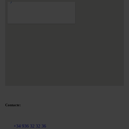
Contacte:
Email:
info@martinezcaballeroabogados.com
Fix:
+34 936 32 32 36