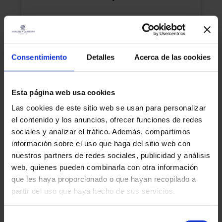
LLEGIR MÉS »
martinez-admin
27 de gener de 2026
Consentimiento
Detalles
Acerca de las cookies
Esta página web usa cookies
Declaració De La Renda
Las cookies de este sitio web se usan para personalizar
el contenido y los anuncios, ofrecer funciones de redes
sociales y analizar el tráfico. Además, compartimos
información sobre el uso que haga del sitio web con
nuestros partners de redes sociales, publicidad y análisis
web, quienes pueden combinarla con otra información
que les haya proporcionado o que hayan recopilado a
Retard En La Devolució De La
partir del uso que haya hecho de sus servicios.
Renda: Què Pot Passar I Quan
Hisenda Ha De Pagar
Selección