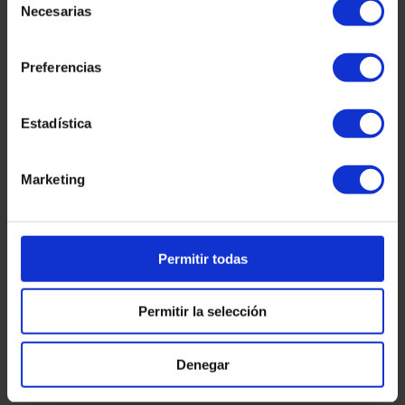
Interessos
Necesarias
de
consentimiento
LLEGIR MÉS »
Preferencias
martinez-admin
7 de gener de 2026
Estadística
Marketing
Criptomonedas
Permitir todas
Permitir la selección
Hacienda Y Criptomonedas:
Denegar
Cómo Declararlas Y Evitar