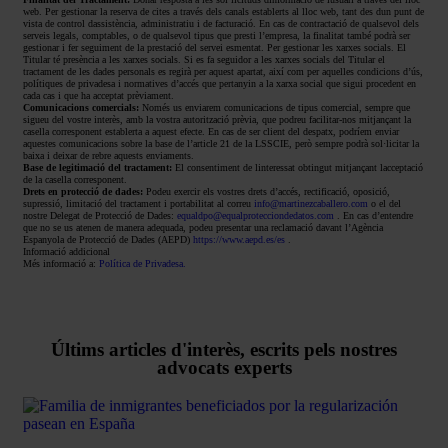
web. Per gestionar la reserva de cites a través dels canals establerts al lloc web, tant des dun punt de
vista de control dassistència, administratiu i de facturació. En cas de contractació de qualsevol dels
serveis legals, comptables, o de qualsevol tipus que presti l’empresa, la finalitat també podrà ser
gestionar i fer seguiment de la prestació del servei esmentat. Per gestionar les xarxes socials. El
Titular té presència a les xarxes socials. Si es fa seguidor a les xarxes socials del Titular el
tractament de les dades personals es regirà per aquest apartat, així com per aquelles condicions d’ús,
polítiques de privadesa i normatives d’accés que pertanyin a la xarxa social que sigui procedent en
cada cas i que ha acceptat prèviament.
Comunicacions comercials:
Només us enviarem comunicacions de tipus comercial, sempre que
sigueu del vostre interès, amb la vostra autorització prèvia, que podreu facilitar-nos mitjançant la
casella corresponent establerta a aquest efecte. En cas de ser client del despatx, podríem enviar
aquestes comunicacions sobre la base de l’article 21 de la LSSCIE, però sempre podrà sol·licitar la
baixa i deixar de rebre aquests enviaments.
Base de legitimació del tractament:
El consentiment de linteressat obtingut mitjançant lacceptació
de la casella corresponent.
Drets en protecció de dades:
Podeu exercir els vostres drets d’accés, rectificació, oposició,
supressió, limitació del tractament i portabilitat al correu
info@martinezcaballero.com
o el del
nostre Delegat de Protecció de Dades:
equaldpo@equalprotecciondedatos.com
. En cas d’entendre
que no se us atenen de manera adequada, podeu presentar una reclamació davant l’Agència
Espanyola de Protecció de Dades (AEPD)
https://www.aepd.es/es
.
Informació addicional
Més informació a:
Política de Privadesa.
Últims articles d'interès, escrits pels nostres
advocats experts