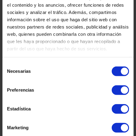
el contenido y los anuncios, ofrecer funciones de redes
encara no els ha ingressat els diners. El que molts desconeixen és que
quan l’Administració s’endarrereix més del que es permet, el
sociales y analizar el tráfico. Además, compartimos
contribuent pot tenir dret a cobrar interessos a més de la
información sobre el uso que haga del sitio web con
nuestros partners de redes sociales, publicidad y análisis
Llegir més »
web, quienes pueden combinarla con otra información
que les haya proporcionado o que hayan recopilado a
partir del uso que haya hecho de sus servicios.
Selección
Necesarias
de
consentimiento
Preferencias
Estadística
Hacienda y Criptomonedas: Cómo Declararlas y
Evitar Problemas Fiscales
7 de gener de 2026
No hi ha comentaris
Marketing
Hacienda ya mira tus criptomonedas en todo el mundo: cómo afecta a