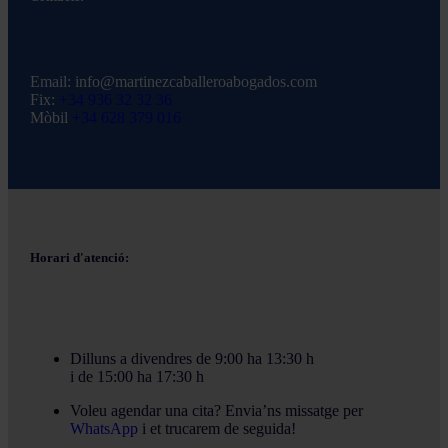
Email:
info@martinezcaballeroabogados.com
Fix:
+34 936 32 32 36
Mòbil
+34 628 379 016
Horari d'atenció:
Dilluns a divendres de 9:00 ha 13:30 h
i de 15:00 ha 17:30 h
Voleu agendar una cita? Envia’ns missatge per
WhatsApp
i et trucarem de seguida!