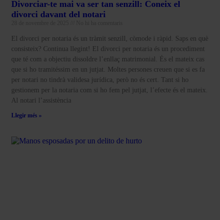
Divorciar-te mai va ser tan senzill: Coneix el
divorci davant del notari
28 de novembre de 2025
No hi ha comentaris
El divorci per notaria és un tràmit senzill, còmode i ràpid. Saps en què
consisteix? Continua llegint! El divorci per notaria és un procediment
que té com a objectiu dissoldre l’enllaç matrimonial. És el mateix cas
que si ho tramitéssim en un jutjat. Moltes persones creuen que si es fa
per notari no tindrà validesa jurídica, però no és cert. Tant si ho
gestionem per la notaria com si ho fem pel jutjat, l’efecte és el mateix.
Al notari l’assistència
Llegir més »