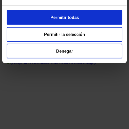
tu declaración y qué debes hacer Cada cop més persones s’acosten al
nostre despatx amb la mateixa preocupació: “tinc criptomonedes en
exchanges de fora d’Espanya, Hisenda ho pot saber?”. La resposta avui
Permitir todas
ja no deixa cap dubte: sí, ia més cada vegada amb més facilitat. Des
d’aquest any ha entrat en vigor un important sistema internacional que
obliga les plataformes de criptomonedes a identificar els usuaris,
Permitir la selección
registrar totes
Llegir més »
Denegar