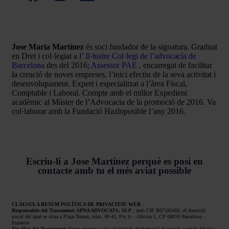
Jose María Martínez
és soci fundador de la signatura. Graduat
en Dret i col·legiat a l’
Il·lustre Col·legi de l’advocacia de
Barcelona
des del 2016;
Assessor PAE
, encarregat de facilitar
la creació de noves empreses, l’inici efectiu de la seva activitat i
desenvolupament. Expert i especialitzat a l’àrea Fiscal,
Comptable i Laboral. Compte amb el millor Expedient
acadèmic al Màster de l’Advocacia de la promoció de 2016. Va
col·laborar amb la Fundació Hazloposible l’any 2016.
Escriu-li a Jose Martínez perquè es posi en
contacte amb tu el més aviat possible
CLÀUSULA RESUM POLÍTICA DE PRIVACITAT WEB
Responsable del Tractament: APNA ADVOCATS, SLP
, amb CIF B67183491, el domicili
social del qual se situa a Plaça Tetuan, núm. 40-41, Pis 1r – Oficina 1, CP 08010 Barcelona –
Espanya
Finalitat del Tractament:
Donar resposta a les sol·licituds dinformació de lusuari a través del lloc