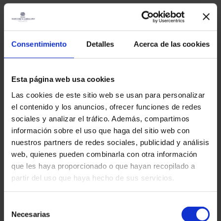
A política de migração deve ser firme, sim, mas também
razoável e empática; neste caso, foi encontrado o equilíbrio
entre legalidade e humanidade.
Consentimiento
Detalles
Acerca de las cookies
Fonte da informação:
inclusion.gob.es
Diana Caballero
CEO – Social Founder
Esta página web usa cookies
Martínez & Caballero Abogados
Las cookies de este sitio web se usan para personalizar
Outras entradas
el contenido y los anuncios, ofrecer funciones de redes
sociales y analizar el tráfico. Además, compartimos
información sobre el uso que haga del sitio web con
nuestros partners de redes sociales, publicidad y análisis
Alienígenas
web, quienes pueden combinarla con otra información
Regularização extraordinária 2026 em Espanha:
que les haya proporcionado o que hayan recopilado a
requisitos, datas, quem pode apresentar o pedido
partir del uso que haya hecho de sus servicios.
e como se preparar
Selección
Lê mais "
Necesarias
martinez-admin
27 de Janeiro, 2026
de