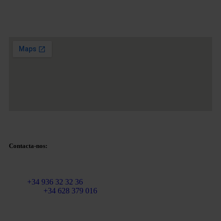
Plaza Tetuan 40-41,
1º andar, Escritório 21.
08010 – Barcelona
Contacta-nos:
Correio eletrónico:
info@martinezcaballeroabogados.com
Fixo:
+34 936 32 32 36
Telemóvel
+34 628 379 016