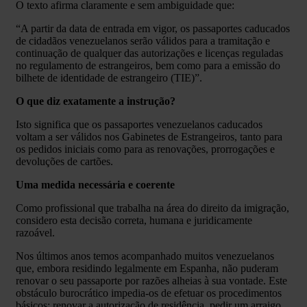
O texto afirma claramente e sem ambiguidade que:
“A partir da data de entrada em vigor, os passaportes caducados
de cidadãos venezuelanos serão válidos para a tramitação e
continuação de qualquer das autorizações e licenças reguladas
no regulamento de estrangeiros, bem como para a emissão do
bilhete de identidade de estrangeiro (TIE)”.
O que diz exatamente a instrução?
Isto significa que os passaportes venezuelanos caducados
voltam a ser válidos nos Gabinetes de Estrangeiros, tanto para
os pedidos iniciais como para as renovações, prorrogações e
devoluções de cartões.
Uma medida necessária e coerente
Como profissional que trabalha na área do direito da imigração,
considero esta decisão correta, humana e juridicamente
razoável.
Nos últimos anos temos acompanhado muitos venezuelanos
que, embora residindo legalmente em Espanha, não puderam
renovar o seu passaporte por razões alheias à sua vontade. Este
obstáculo burocrático impedia-os de efetuar os procedimentos
básicos: renovar a autorização de residência, pedir um arraigo