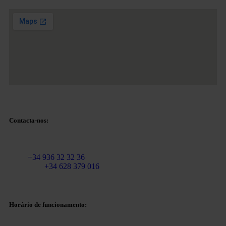
Contacta-nos:
Correio eletrónico:
info@martinezcaballeroabogados.com
Fixo:
+34 936 32 32 36
Telemóvel
+34 628 379 016
Horário de funcionamento: