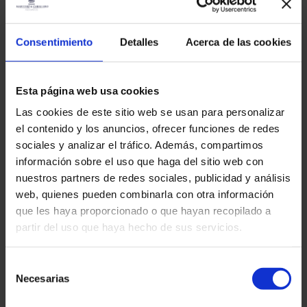
todo o processo e oferecer-te-emos um serviço integral para que
possas recuperar aquilo a que tens direito. 💪
Consentimiento
Detalles
Acerca de las cookies
Liga-nos para: +34 661 49 73 19 📧 Email:
info@martinezcaballeroabogados.com
Esta página web usa cookies
Outras entradas
Las cookies de este sitio web se usan para personalizar
el contenido y los anuncios, ofrecer funciones de redes
sociales y analizar el tráfico. Además, compartimos
información sobre el uso que haga del sitio web con
Alienígenas
nuestros partners de redes sociales, publicidad y análisis
Regularização extraordinária 2026 em Espanha:
web, quienes pueden combinarla con otra información
requisitos, datas, quem pode apresentar o pedido
que les haya proporcionado o que hayan recopilado a
e como se preparar
partir del uso que haya hecho de sus servicios.
Lê mais "
martinez-admin
27 de Janeiro, 2026
Selección
Necesarias
de
Declaração de rendimentos
consentimiento