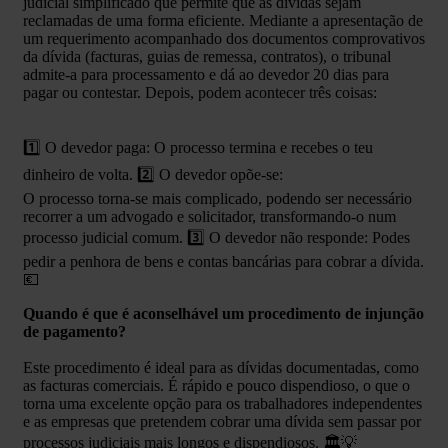
judicial simplificado que permite que as dívidas sejam
reclamadas de uma forma eficiente. Mediante a apresentação de
um requerimento acompanhado dos documentos comprovativos
da dívida (facturas, guias de remessa, contratos), o tribunal
admite-a para processamento e dá ao devedor 20 dias para
pagar ou contestar. Depois, podem acontecer três coisas:
1️⃣ O devedor paga: O processo termina e recebes o teu
dinheiro de volta. 2️⃣ O devedor opõe-se:
O processo torna-se mais complicado, podendo ser necessário
recorrer a um advogado e solicitador, transformando-o num
processo judicial comum. 3️⃣ O devedor não responde: Podes
pedir a penhora de bens e contas bancárias para cobrar a dívida.
💶
Quando é que é aconselhável um procedimento de injunção
de pagamento?
Este procedimento é ideal para as dívidas documentadas, como
as facturas comerciais. É rápido e pouco dispendioso, o que o
torna uma excelente opção para os trabalhadores independentes
e as empresas que pretendem cobrar uma dívida sem passar por
processos judiciais mais longos e dispendiosos. 🏛️💡