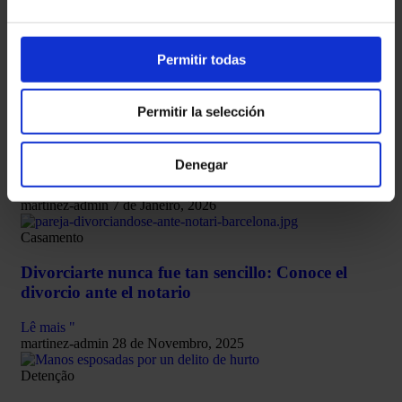
juros
Lê mais "
Permitir todas
martinez-admin
7 de Janeiro, 2026
Criptomoedas
Permitir la selección
Tributação e criptomoedas: como as declarar e
evitar problemas fiscais
Denegar
Lê mais "
martinez-admin
7 de Janeiro, 2026
Casamento
Divorciarte nunca fue tan sencillo: Conoce el
divorcio ante el notario
Lê mais "
martinez-admin
28 de Novembro, 2025
Detenção