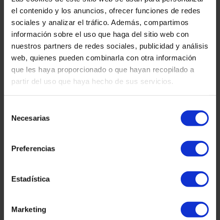
Fonte de informação e PDF:
Nota interna
el contenido y los anuncios, ofrecer funciones de redes
Diana Caballero
sociales y analizar el tráfico. Además, compartimos
CEO – Sócia fundadora
información sobre el uso que haga del sitio web con
Martínez & Caballero Abogados
nuestros partners de redes sociales, publicidad y análisis
web, quienes pueden combinarla con otra información
Outras entradas
que les haya proporcionado o que hayan recopilado a
partir del uso que haya hecho de sus servicios.
Alienígenas
Selección
Necesarias
de
Regularização extraordinária 2026 em Espanha:
requisitos, datas, quem pode apresentar o pedido
consentimiento
e como se preparar
Preferencias
Lê mais "
martinez-admin
27 de Janeiro, 2026
Estadística
Declaração de rendimentos
Declarações de IRS em atraso: o que pode
Marketing
acontecer e quando é que o Fisco deve pagar