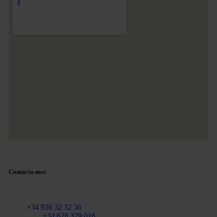
Contacta-nos:
Correio eletrónico:
info@martinezcaballeroabogados.com
Fixo:
+34 936 32 32 36
Telemóvel
+34 628 379 016