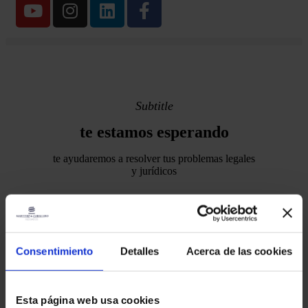
Subtitle
te estamos esperando
te ayudaremos a resolver tus problemas legales
y jurídicos
Endereço:
Consentimiento
Detalles
Acerca de las cookies
Plaza Tetuan 40-41,
1º andar, Escritório 21.
Esta página web usa cookies