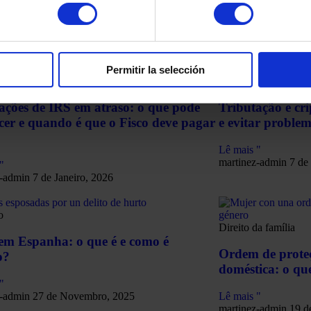
Permitir la selección
ão de rendimentos
Criptomoedas
ações de IRS em atraso: o que pode
Tributação e cr
cer e quando é que o Fisco deve pagar
e evitar problem
Lê mais "
martinez-admin
7 de
"
z-admin
7 de Janeiro, 2026
o
Direito da família
em Espanha: o que é e como é
Ordem de proteç
o?
doméstica: o qu
"
z-admin
27 de Novembro, 2025
Lê mais "
martinez-admin
19 d