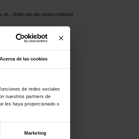
, etc., desde que não sejam contrárias
 caso de contratos a tempo parcial,
Acerca de las cookies
SEPE).
elecer condições específicas para os
 funciones de redes sociales
ção de indemnizar o trabalhador por
con nuestros partners de
ue les haya proporcionado o
m especialista em recursos humanos
Marketing