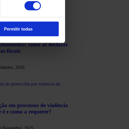
Permitir todas
iptomoedas: como as declarar
as fiscais
 Janeiro, 2026
ão em processos de violência
e é e como a requerer?
e Novembro, 2025