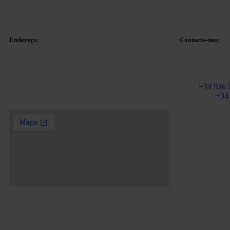
Endereço:
Contacta-nos:
Correio eletrón
Plaza Tetuan 40-41,
info@martinez
1º andar, Escritório 21.
Fixo:
+34 936 
08010 – Barcelona
Telemóvel
+34