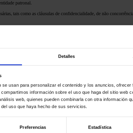
ntidade patronal.
sárias, tais como as cláusulas de confidencialidade, de não concorrência
a, com a data de assinatura do contrato.
conselhável que sejam sempre formalizados por escrito, especialmente no
Detalles
necessário registar o contrato no Servicio Público de Empleo Estatal (
 colectiva de trabalho aplicável à empresa, uma vez que esta pode estab
s
b se usan para personalizar el contenido y los anuncios, ofrecer
ode levar à nulidade do contrato, a sanções para a empresa ou à obriga
s, compartimos información sobre el uso que haga del sitio web 
 análisis web, quienes pueden combinarla con otra información q
r del uso que haya hecho de sus servicios.
nais consultem um advogado especializado em direito do trabalho ou u
e são adaptados às necessidades específicas de cada caso.
Preferencias
Estadística