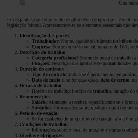
Em Espanha, um contrato de trabalho deve cumprir uma série de req
legislação laboral. Apresentamos-te os elementos essenciais que de
Identificação das partes
:
Trabalhador
: Nome, apelido(s), número do bilhete de
Empresa
: Nome ou razão social, número de IVA, sede
Descrição do trabalho
:
Categoria profissional
: Nome do posto de trabalho a 
Funções
: Descrição das tarefas e responsabilidades qu
Duração do contrato
:
Tipo de contrato
: indica se é permanente, temporário,
Data de início
e, se for caso disso,
data de termo
, no
Horário de trabalho
:
Horário de trabalho: horário de
trabalho
, duração do d
Remuneração
:
Salário
: Montante a receber, especificando se é bruto 
Subsídios
: Informações sobre qualquer outra remuneraç
Período de estágio
:
Se for estabelecido um período de estágio, a sua duraç
Condições de trabalho
:
Informações sobre o local de trabalho e outras condiçõ
Direitos e obrigações
: