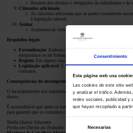
Resumo dos direitos e obrigações do trabalhador e da e
Cláusulas adicionais
:
As cláusulas adicionais que as partes considerem neces
à legislação laboral.
Assina
:
Assinatura do trabalhador e do representante da empres
Requisitos legais
Formalização
: Embora os contratos possam ser verbais, é a
temporários ou de formação.
Consentimiento
Registo
: Em alguns casos, como os contratos temporários, é 
Legislação aplicável
: É importante ter em conta a convenção
contratos.
Esta página web usa cookie
Consequências do incumprimento
Las cookies de este sitio we
O incumprimento dos requisitos legais de um contrato de trabalho p
y analizar el tráfico. Ademá
danos.
redes sociales, publicidad y
que hayan recopilado a parti
É aconselhável que tanto os trabalhadores como as entidades patro
para garantir que os contratos cumprem a regulamentação em vigor 
Selección
Sheila Quiroz Sifuentes
Necesarias
de
Perita em Direito do Trabalho
Martínez & Caballero Abogados