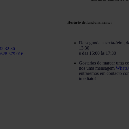
Horário de funcionamento:
ico:
De segunda a sexta-feira, d
caballeroabogados.com
13:30
32 32 36
e das 15:00 às 17:30
 628 379 016
Gostarias de marcar uma co
nos uma mensagem
Whats
entraremos em contacto con
imediato!