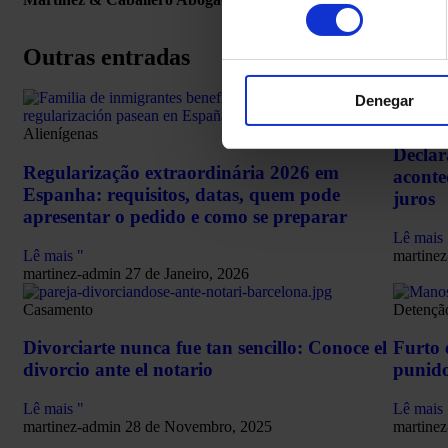
consentimiento
Outras entradas
Denegar
Declaraç
Alienígenas
Declar
Regularização extraordinária 2026 em
aconte
Espanha: requisitos, datas, quem pode
juros
apresentar o pedido e como se preparar
Lê mais 
Lê mais "
martine
martinez-admin
27 de Janeiro, 2026
Casamento
Detençã
Divorciarte nunca fue tan sencillo: Conoce el
Furto 
divorcio ante el notario
punid
Lê mais "
Lê mais 
martinez-admin
28 de Novembro, 2025
martine