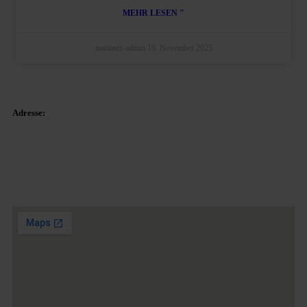
MEHR LESEN "
martinez-admin
19. November 2025
Adresse:
Plaza Tetuan 40-41,
1. Stock, Büro 21.
08010 – Barcelona