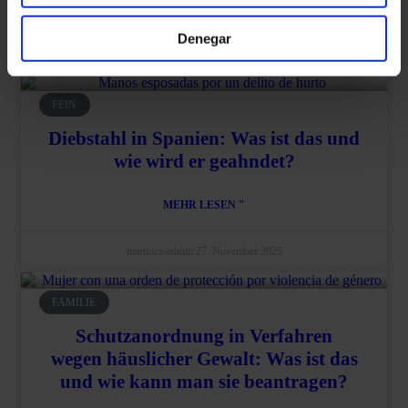
MEHR LESEN "
Denegar
martinez-admin
28. November 2025
FEIN
Diebstahl in Spanien: Was ist das und
wie wird er geahndet?
MEHR LESEN "
martinez-admin
27. November 2025
FAMILIE
Schutzanordnung in Verfahren
wegen häuslicher Gewalt: Was ist das
und wie kann man sie beantragen?