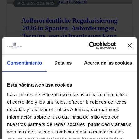
ARBEITSERLAUBNIS
Außerordentliche Regularisierung
2026 in Spanien: Anforderungen,
Termine, wer sie beantragen kann
und wie man sich darauf vorbereitet
MEHR LESEN "
Consentimiento
Detalles
Acerca de las cookies
martinez-admin
27. Januar 2026
Esta página web usa cookies
BAUERNHOF
Las cookies de este sitio web se usan para personalizar
Verspätete
el contenido y los anuncios, ofrecer funciones de redes
Einkommensteuererklärungen: Was
sociales y analizar el tráfico. Además, compartimos
passieren kann und wann das
información sobre el uso que haga del sitio web con
Finanzamt Zinsen zahlen muss
nuestros partners de redes sociales, publicidad y análisis
web, quienes pueden combinarla con otra información
MEHR LESEN "