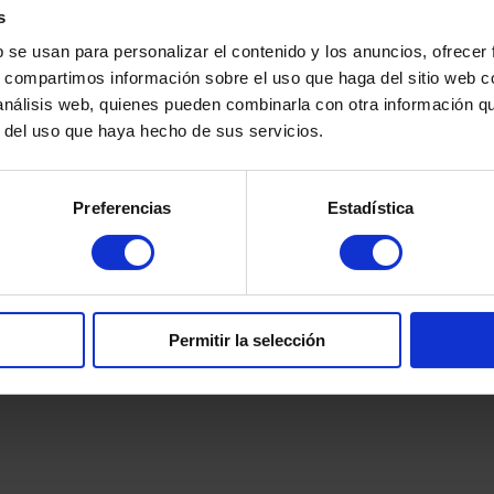
s
b se usan para personalizar el contenido y los anuncios, ofrecer
Öffnungszeiten:
s, compartimos información sobre el uso que haga del sitio web 
 análisis web, quienes pueden combinarla con otra información q
artinezcaballeroabogados.com
Montag bis Freitag von 9:0
r del uso que haya hecho de sus servicios.
36 32 32 36
Uhr
 379 016
und von 15:00 Uhr bis 17:
Möchten Sie einen Termin 
Preferencias
Estadística
Senden Sie uns eine
Whats
und wir melden uns umgehe
Permitir la selección