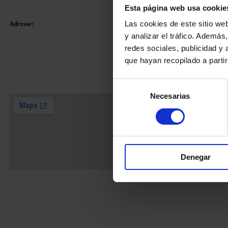
Esta página web usa cookie
Las cookies de este sitio we
Adresse:
Kontakt:
y analizar el tráfico. Ademá
redes sociales, publicidad y
E-Mail:
info@m
Plaza Tetuan 40-41,
que hayan recopilado a parti
Festnetz:
+34 9
1. Stock, Büro 21.
Mobil
+34 628
08010 – Barcelona
Selección
Necesarias
de
consentimiento
Denegar