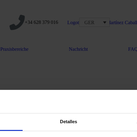
+34 628 379 016
GER
Praxisbereiche
Nachricht
FA
Detalles