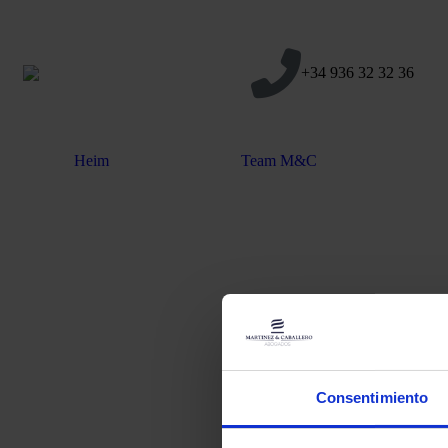
+34 936 32 32 36
Heim
Team M&C
Consentimiento