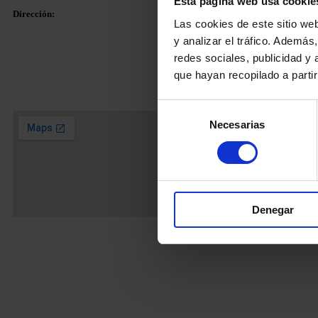
Esta página web usa cookie
Dirección:
Contacto:
Las cookies de este sitio we
y analizar el tráfico. Ademá
Email:
info@ma
redes sociales, publicidad y
Plaza Tetuan 40-41,
Fijo:
+34 936 3
que hayan recopilado a parti
Piso 1º, Oficina 21.
Móvil
+34 628
08010 – Barcelona
Selección
Necesarias
de
consentimiento
Denegar