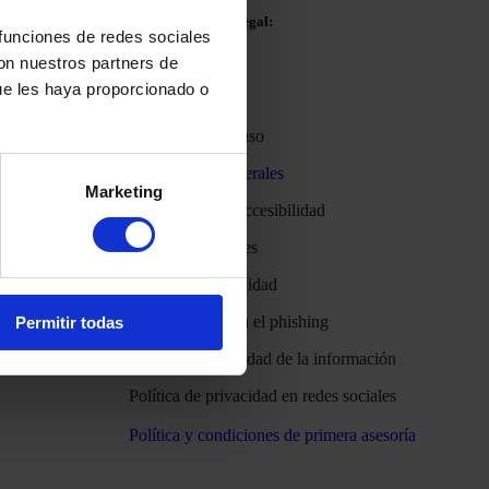
Políticas y Aviso Legal:
 funciones de redes sociales
con nuestros partners de
ue les haya proporcionado o
 13:30h
Aviso legal
Condiciones de uso
Condiciones generales
¡Envíanos
Marketing
e llamaremos
Declaración de accesibilidad
Política de cookies
Política de privacidad
Protección contra el phishing
Permitir todas
Política de seguridad de la información
Política de privacidad en redes sociales
Política y condiciones de primera asesoría