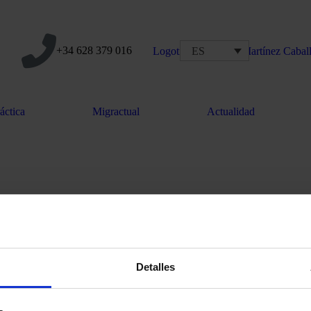
+34 628 379 016
ES
áctica
Migractual
Actualidad
Detalles