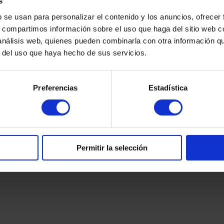
s
Horario de atención:
b se usan para personalizar el contenido y los anuncios, ofrecer
s, compartimos información sobre el uso que haga del sitio web 
rtinezcaballeroabogados.com
 análisis web, quienes pueden combinarla con otra información q
Lunes a viernes de 9:00h a
2 32 36
r del uso que haya hecho de sus servicios.
y de 15:00h a 17:30h
 379 016
¿Quiere agendar una cita? 
Preferencias
Estadística
mensaje por
WhatsApp
y t
enseguida!
Permitir la selección