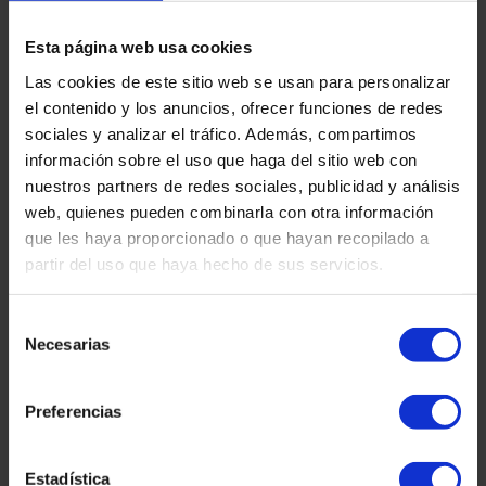
Experiència a tots els
nivells educatius:
Esta página web usa cookies
Las cookies de este sitio web se usan para personalizar
Experiència a tots els nivells educatius:
el contenido y los anuncios, ofrecer funciones de redes
sociales y analizar el tráfico. Además, compartimos
Oferim serveis adaptats per a estudiants de cursos, màsters,
información sobre el uso que haga del sitio web con
especialitzacions i doctorats, comprenent les particularitats de
cada programa acadèmic.
nuestros partners de redes sociales, publicidad y análisis
web, quienes pueden combinarla con otra información
Minimització de riscos i errors:
que les haya proporcionado o que hayan recopilado a
partir del uso que haya hecho de sus servicios.
Gràcies a la nostra meticulosa atenció al detall, reduïm
significativament les possibilitats de rebuig o retards a la teva
sol·licitud de visat.
Selección
Necesarias
de
Atenció personalitzada i solucions a mida:
consentimiento
Atenció personalitzada i
Preferencias
solucions a mida:
Analitzem cada cas de manera individual, proporcionant
Estadística