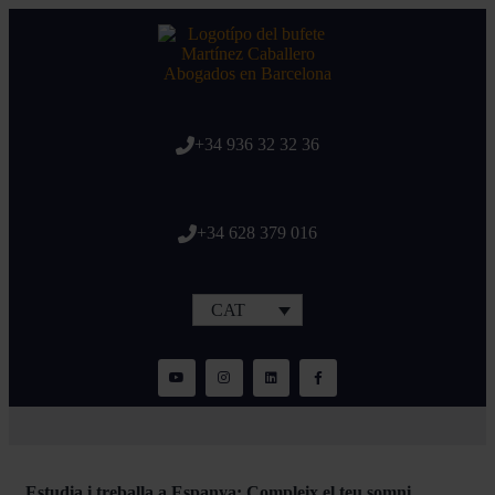
+34 936 32 32 36
+34 628 379 016
CAT
Estudia i treballa a Espanya: Compleix el teu somni