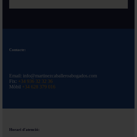
Contacte:
Email:
info@martinezcaballeroabogados.com
Fix:
+34 936 32 32 36
Mòbil
+34 628 379 016
Horari d'atenció: