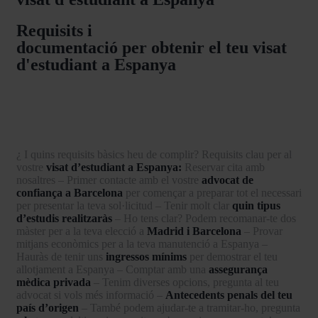
Requisits i
documentació per obtenir el teu visat
d'estudiant a Espanya
¿ I quins requisits bàsics heu de complir? Requisits clau per al
vostre
visat d’estudiant a Espanya:
Reservar cita amb
nosaltres – Primer contacte amb el vostre
advocat de
confiança a Barcelona
per començar a preparar tot el necessari
per presentar la teva sol·licitud – Tenir molt clar
quin tipus
d’estudis realitzaràs
– Ho tens clar? Podem recomanar-te dos
màster per a la teva elecció a
Madrid i Barcelona
– Provar
mitjans econòmics per a la teva manutenció a Espanya –
Hauràs de tenir uns
ingressos mínims
per demostrar el teu
allotjament a Espanya – Comptar amb una
assegurança
mèdica privada
– Tenim diverses opcions, pregunta al teu
advocat si vols més informació –
Antecedents penals del teu
país d’origen
– També podem ajudar-te a tramitar-ho, pregunta