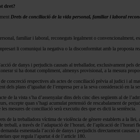
st dret?
diment
Drets de conciliació de la vida personal, familiar i laboral re
personal, familiar i laboral, reconeguts legalment o convencionalment, es 
empresari li comuniqui la negativa o la disconformitat amb la proposta rea
cció de danys i perjudicis causats al treballador, exclusivament pels der
exonerar si ha donat compliment, almenys provisional, a la mesura propos
s de concreció respectives als actes de conciliació prèvia al judici i al m
nt dels plans d’igualtat de l’empresa per a la seva consideració en la se
acte de la vista s’ha d’assenyalar dins dels cinc dies següents al de l’a
ecurs, excepte quan s’hagi acumulat pretensió de rescabalament de perju
les mesures de conciliació serà executiu des que es dicti la sentència.
ts de la treballadora víctima de violència de gènere establerts a la llei, 
treball, a través de l’adaptació de l’horari, de l’aplicació de l’horari f
a demanda esmentada l’acció de danys i perjudicis directament causats a 
elars que regula l’apartat 4 de l’article 180.