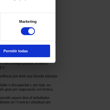
r-se de manera conjunta.
Marketing
lit per un temps superior a un any,
nada a temps parcial d’acord amb allò
Permitir todas
t com a temps parcial, té dret a
 ET:
excedència pot tenir una durada màxima
ltia o discapacitat i, per tant, no
més gran per negociació col·lectiva.
cedir aquest dret al treballador.
imitar-ne l’exercici simultani per