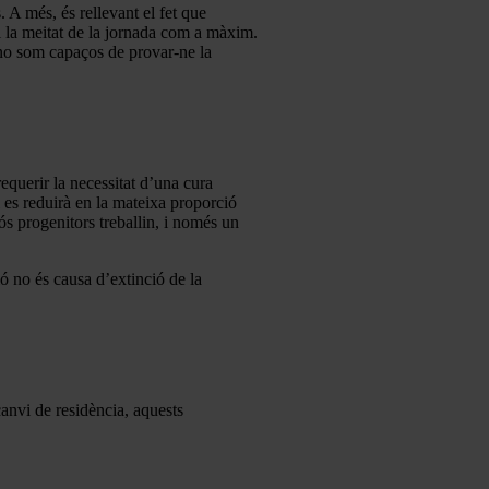
. A més, és rellevant el fet que
i la meitat de la jornada com a màxim.
i no som capaços de provar-ne la
requerir la necessitat d’una cura
 es reduirà en la mateixa proporció
s progenitors treballin, i només un
ó no és causa d’extinció de la
canvi de residència, aquests