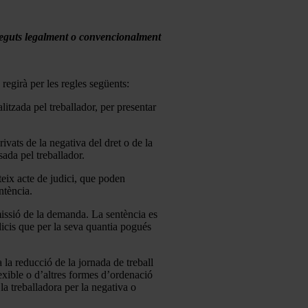
coneguts legalment o convencionalment
regirà per les regles següents:
litzada pel treballador, per presentar
ivats de la negativa del dret o de la
ada pel treballador.
ateix acte de judici, que poden
ntència.
dmissió de la demanda. La sentència es
dicis que per la seva quantia pogués
a la reducció de la jornada de treball
lexible o d’altres formes d’ordenació
la treballadora per la negativa o