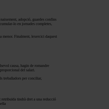
e naixement, adopció, guardes confins
 acumular-lo en jornades completes,
ada menor. Finalment, lexercici daquest
ualsevol causa, hagin de romandre
proporcional del salari.
s treballadors per conciliar,
retribuïda tindrà dret a una reducció
ella