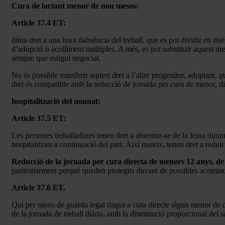
Cura de lactant menor de nou mesos:
Article 37.4 ET:
dóna dret a una hora dabsència del treball, que es pot dividir en d
d’adopció o acolliment múltiples. A més, es pot substituir aquest dr
sempre que estigui negociat.
No és possible transferir aquest dret a l’altre progenitor, adoptant,
dret és compatible amb la reducció de jornada per cura de menor, dis
hospitalització del nounat:
Article 37.5 ET:
Les persones treballadores tenen dret a absentar-se de la feina dura
hospitalitzats a continuació del part. Així mateix, tenen dret a redu
Reducció de la jornada per cura directa de menors 12 anys, de 
particularment perquè queden protegits davant de possibles acomia
Article 37.6 ET.
Qui per raons de guarda legal tingui a cura directe algun menor de d
de la jornada de treball diària, amb la disminució proporcional del s