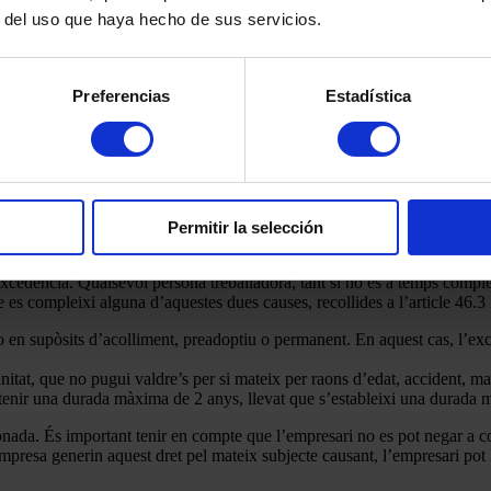
r del uso que haya hecho de sus servicios.
amb la reducció de jornada per cura de familiar. De fet, solen exercita
Preferencias
Estadística
adors tindran dret a un permís parental per a la cura de fill o menor acol
tínues o discontínues, es pot gaudir a temps complet o en règim de jor
Permitir la selección
a excedència. Qualsevol persona treballadora, tant si ho és a temps comple
 es compleixi alguna d’aquestes dues causes, recollides a l’article 46.3
ó o en supòsits d’acolliment, preadoptiu o permanent. En aquest cas, l’
itat, que no pugui valdre’s per si mateix per raons d’edat, accident, mala
t tenir una durada màxima de 2 anys, llevat que s’estableixi una durada 
nada. És important tenir en compte que l’empresari no es pot negar a con
resa generin aquest dret pel mateix subjecte causant, l’empresari pot l