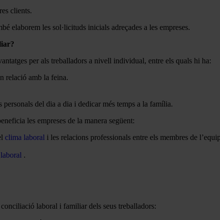
es clients.
bé elaborem les sol·licituds inicials adreçades a les empreses.
liar?
ntatges per als treballadors a nivell individual, entre els quals hi ha:
n relació amb la feina.
 personals del dia a dia i dedicar més temps a la família.
beneficia les empreses de la manera següent:
el
clima laboral
i les relacions professionals entre els membres de l’equip
 laboral
.
nciliació laboral i familiar dels seus treballadors: