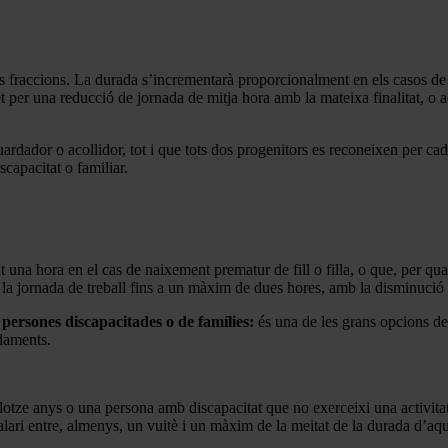
ues fraccions. La durada s’incrementarà proporcionalment en els casos d
et per una reducció de jornada de mitja hora amb la mateixa finalitat, o
 guardador o acollidor, tot i que tots dos progenitors es reconeixen per c
capacitat o familiar.
nt una hora en el cas de naixement prematur de fill o filla, o que, per q
ir la jornada de treball fins a un màxim de dues hores, amb la disminució 
persones discapacitades o de famílies:
és una de les grans opcions del
daments.
otze anys o una persona amb discapacitat que no exerceixi una activitat 
alari entre, almenys, un vuitè i un màxim de la meitat de la durada d’aqu