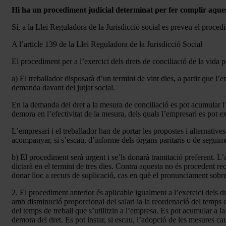
Hi ha un procediment judicial determinat per fer complir aque
Sí, a la Llei Reguladora de la Jurisdicció social es preveu el proce
A l’article 139 de la Llei Reguladora de la Jurisdicció Social
El procediment per a l’exercici dels drets de conciliació de la vida 
a) El treballador disposarà d’un termini de vint dies, a partir que l’
demanda davant del jutjat social.
En la demanda del dret a la mesura de conciliació es pot acumular l’a
demora en l’efectivitat de la mesura, dels quals l’empresari es pot 
L’empresari i el treballador han de portar les propostes i alternative
acompanyar, si s’escau, d’informe dels òrgans paritaris o de seguime
b) El procediment serà urgent i se’ls donarà tramitació preferent. L’
dictarà en el termini de tres dies. Contra aquesta no és procedent r
donar lloc a recurs de suplicació, cas en què el pronunciament sobre 
2. El procediment anterior és aplicable igualment a l’exercici dels dre
amb disminució proporcional del salari ia la reordenació del temps de 
del temps de treball que s’utilitzin a l’empresa. Es pot acumular a l
demora del dret. Es pot instar, si escau, l’adopció de les mesures caut