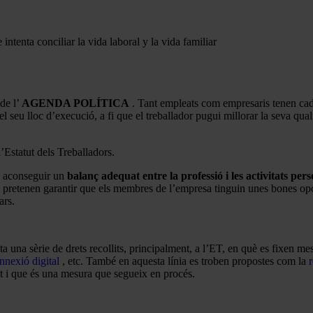
 de l’
AGENDA POLÍTICA
. Tant empleats com empresaris tenen cad
i el seu lloc d’execució, a fi que el treballador pugui millorar la seva qual
l’Estatut dels Treballadors.
 a aconseguir un
balanç adequat entre la professió i les activitats pers
ue pretenen garantir que els membres de l’empresa tinguin unes bones opo
ars.
sta una sèrie de drets recollits, principalment, a l’ET, en què es fixen m
nnexió digital
, etc. També en aquesta línia es troben propostes com la
ot i que és una mesura que segueix en procés.