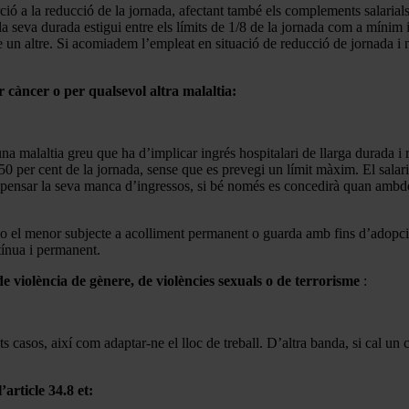
ció a la reducció de la jornada, afectant també els complements salarials
a seva durada estigui entre els límits de 1/8 de la jornada com a mínim 
-ne un altre. Si acomiadem l’empleat en situació de reducció de jornada 
 càncer o per qualsevol altra malaltia:
una malaltia greu que ha d’implicar ingrés hospitalari de llarga durada i 
0 per cent de la jornada, sense que es prevegi un límit màxim. El salari
ompensar la seva manca d’ingressos, si bé només es concedirà quan ambdó
 o el menor subjecte a acolliment permanent o guarda amb fins d’adopci
ntínua i permanent.
e violència de gènere, de violències sexuals o de terrorisme
:
s casos, així com adaptar-ne el lloc de treball. D’altra banda, si cal un 
article 34.8 et: