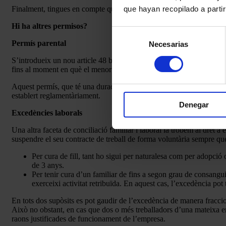
que hayan recopilado a parti
Finalment, tingues en compte que aquestes mesures són compatibles 
Hi ha altres permisos?
Selección
Permís parental
Necesarias
de
consentimiento
S’introdueix un nou article 48 bis, a l’ET que preveu que els treball
fins al moment en què el menor faci vuit anys.
Aquest permís, que té una durada no superior a
vuit setmanes
, con
establert reglamentàriament.
Denegar
Excedències laborals
Una altra faceta de conciliació familiar i laboral la trobem al dret 
suspendre el seu contracte de treball de forma voluntària sempre que
Per cura de fill, tant ho sigui per naturalesa com per adopci
de 3 anys.
Per tenir cura d’un familiar de fins a segon grau de consanguin
exerceixi activitat retribuïda. En aquest cas, l’excedència po
En tots dos supòsits es pot gaudir de l’excedència de manera fraccio
Això no obstant, en cas que dos o més treballadors d’una mateixa emp
raons justificades de funcionament de l’empresa.