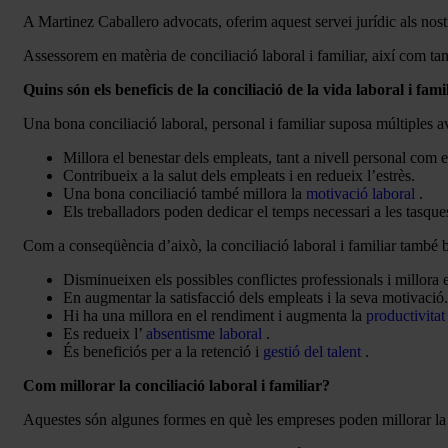
A Martinez Caballero advocats, oferim aquest servei jurídic als nostr
Assessorem en matèria de conciliació laboral i familiar, així com tam
Quins són els beneficis de la conciliació de la vida laboral i fami
Una bona conciliació laboral, personal i familiar suposa múltiples ava
Millora el benestar dels empleats, tant a nivell personal com e
Contribueix a la salut dels empleats i en redueix l’estrès.
Una bona conciliació també millora la
motivació laboral
.
Els treballadors poden dedicar el temps necessari a les tasques
Com a conseqüència d’això, la conciliació laboral i familiar també 
Disminueixen els possibles conflictes professionals i millora 
En augmentar la satisfacció dels empleats i la seva motivació.
Hi ha una millora en el rendiment i augmenta la
productivitat
Es redueix l’
absentisme laboral
.
És beneficiós per a la retenció i
gestió del talent
.
Com millorar la conciliació laboral i familiar?
Aquestes són algunes formes en què les empreses poden millorar la co