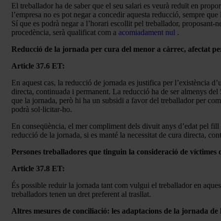
El treballador ha de saber que el seu salari es veurà reduït en propor
l’empresa no es pot negar a concedir aquesta reducció, sempre que l
Sí que es podrà negar a l’horari escollit pel treballador, proposant
procedència, serà qualificat com a
acomiadament nul
.
Reducció de la jornada per cura del menor a càrrec, afectat per
Article 37.6 ET:
En aquest cas, la reducció de jornada es justifica per l’existència d’
directa, continuada i permanent. La reducció ha de ser almenys del 5
que la jornada, però hi ha un subsidi a favor del treballador per c
podrà sol·licitar-ho.
En conseqüència, el mer compliment dels divuit anys d’edat pel fill
reducció de la jornada, si es manté la necessitat de cura directa, co
Persones treballadores que tinguin la consideració de víctimes d
Article 37.8 ET:
És possible reduir la jornada tant com vulgui el treballador en aquest
treballadors tenen un dret preferent al trasllat.
Altres mesures de conciliació: les adaptacions de la jornada de l’