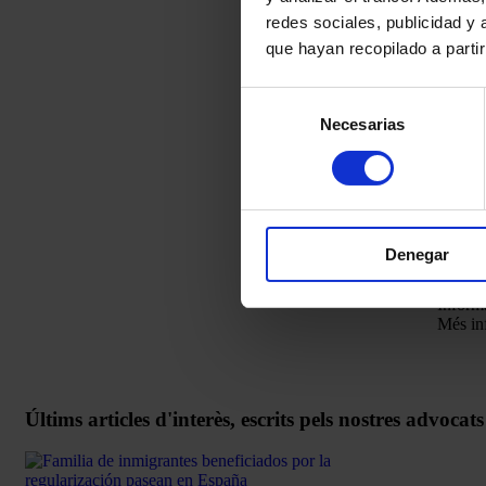
la base
redes sociales, publicidad y
sol·lic
que hayan recopilado a parti
Base d
de lint
casella
Selección
Drets 
Necesarias
de
vostres
limitac
consentimiento
info@m
Protec
equald
d’ente
podeu 
Denegar
Espany
https:
Inform
Més in
Últims articles d'interès, escrits pels nostres advocat