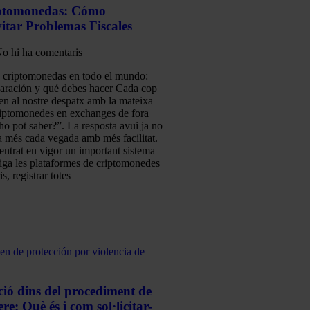
iptomonedas: Cómo
itar Problemas Fiscales
o hi ha comentaris
s criptomonedas en todo el mundo:
laración y qué debes hacer Cada cop
en al nostre despatx amb la mateixa
riptomonedes en exchanges de fora
o pot saber?”. La resposta avui ja no
ia més cada vegada amb més facilitat.
entrat en vigor un important sistema
liga les plataformes de criptomonedes
is, registrar totes
ció dins del procediment de
re: Què és i com sol·licitar-