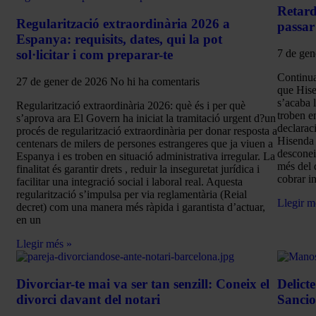
Retard
Regularització extraordinària 2026 a
passar
Espanya: requisits, dates, qui la pot
sol·licitar i com preparar-te
7 de ge
Continua
27 de gener de 2026
No hi ha comentaris
que Hise
s’acaba 
Regularització extraordinària 2026: què és i per què
troben e
s’aprova ara El Govern ha iniciat la tramitació urgent d?un
declaraci
procés de regularització extraordinària per donar resposta a
Hisenda 
centenars de milers de persones estrangeres que ja viuen a
desconei
Espanya i es troben en situació administrativa irregular. La
més del q
finalitat és garantir drets , reduir la inseguretat jurídica i
cobrar i
facilitar una integració social i laboral real. Aquesta
regularització s’impulsa per via reglamentària (Reial
Llegir m
decret) com una manera més ràpida i garantista d’actuar,
en un
Llegir més »
Divorciar-te mai va ser tan senzill: Coneix el
Delict
divorci davant del notari
Sanci