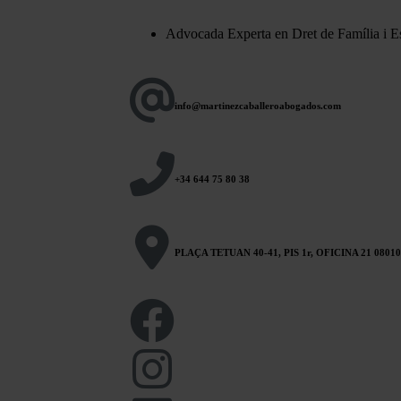
Advocada Experta en Dret de Família i Es
info@martinezcaballeroabogados.com
+34 644 75 80 38
PLAÇA TETUAN 40-41, PIS 1r, OFICINA 21 080