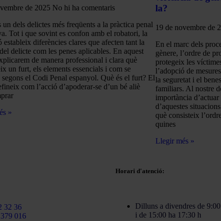
la?
ovembre de 2025
No hi ha comentaris
s un dels delictes més freqüents a la pràctica penal
19 de novembre de 
a. Tot i que sovint es confon amb el robatori, la
ó estableix diferències clares que afecten tant la
En el marc dels proc
 del delicte com les penes aplicables. En aquest
gènere, l’ordre de pr
 explicarem de manera professional i clara què
protegeix les víctime
ix un furt, els elements essencials i com se
l’adopció de mesures 
 segons el Codi Penal espanyol. Què és el furt? El
la seguretat i el benes
defineix com l’acció d’apoderar-se d’un bé aliè
familiars. Al nostre 
prar
importància d’actuar 
d’aquestes situacions
és »
què consisteix l’ordre
quines
Llegir més »
Horari d'atenció:
rtinezcaballeroabogados.com
Dilluns a divendres de 9:00
2 32 36
i de 15:00 ha 17:30 h
 379 016