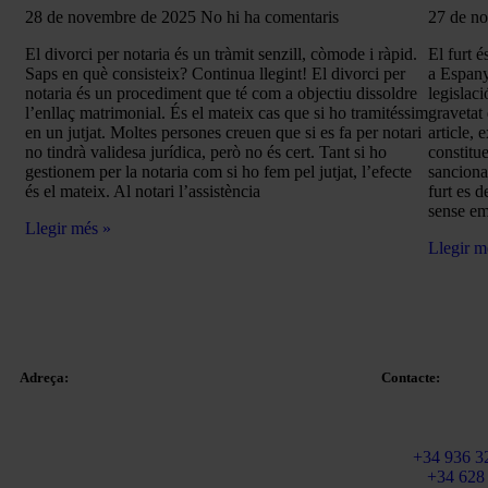
28 de novembre de 2025
No hi ha comentaris
27 de n
El divorci per notaria és un tràmit senzill, còmode i ràpid.
El furt é
Saps en què consisteix? Continua llegint! El divorci per
a Espany
notaria és un procediment que té com a objectiu dissoldre
legislaci
l’enllaç matrimonial. És el mateix cas que si ho tramitéssim
gravetat
en un jutjat. Moltes persones creuen que si es fa per notari
article,
no tindrà validesa jurídica, però no és cert. Tant si ho
constitue
gestionem per la notaria com si ho fem pel jutjat, l’efecte
sanciona
és el mateix. Al notari l’assistència
furt es 
sense em
Llegir més »
Llegir m
Adreça:
Contacte:
Email:
info@ma
Plaça Tetuan 40-41,
Fix:
+34 936 3
Pis 1r, Oficina 21.
Mòbil
+34 628