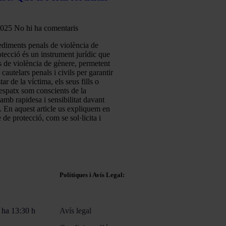
2025
No hi ha comentaris
ediments penals de violència de
otecció és un instrument jurídic que
s de violència de gènere, permetent
cautelars penals i civils per garantir
tar de la víctima, els seus fills o
despatx som conscients de la
amb rapidesa i sensibilitat davant
. En aquest article us expliquem en
 de protecció, com se sol·licita i
Polítiques i Avís Legal:
 ha 13:30 h
Avís legal