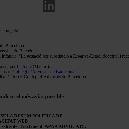
strangeria.
 de Barcelona.
versitat de Barcelona.
 Infància, “La gestació per substitució a Espanya-Estudi doctrinal i rece
ocial, per
La Salle
(Madrid).
l·lustre
Col·legi d’Advocats de Barcelona
.
l a l’Il·lustre Col·legi d’Advocats de Barcelona.
amb tu el més aviat possible
SULA RESUM POLÍTICA DE
ACITAT WEB
nsable del Tractament: APNA ADVOCATS,