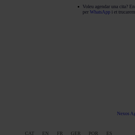
Voleu agendar una cita? En
per
WhatsApp
i et trucare
 & Caballero Advocats 2016 – 2022. Desenvolupament web per
Nexos A
CAT
EN
FR
GER
POR
ES