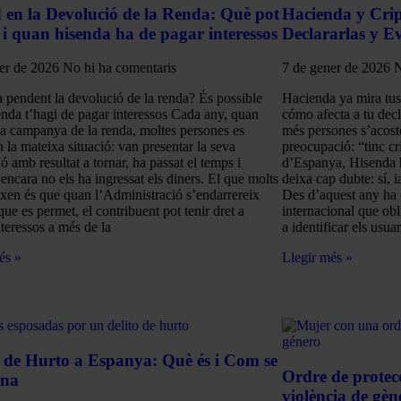
 en la Devolució de la Renda: Què pot
Hacienda y Cr
 i quan hisenda ha de pagar interessos
Declararlas y Ev
ner de 2026
No hi ha comentaris
7 de gener de 2026
N
 pendent la devolució de la renda? És possible
Hacienda ya mira tu
nda t’hagi de pagar interessos Cada any, quan
cómo afecta a tu dec
la campanya de la renda, moltes persones es
més persones s’acost
n la mateixa situació: van presentar la seva
preocupació: “tinc c
ó amb resultat a tornar, ha passat el temps i
d’Espanya, Hisenda h
encara no els ha ingressat els diners. El que molts
deixa cap dubte: sí, 
xen és que quan l’Administració s’endarrereix
Des d’aquest any ha 
ue es permet, el contribuent pot tenir dret a
internacional que ob
nteressos a més de la
a identificar els usuar
és »
Llegir més »
e de Hurto a Espanya: Què és i Com se
Ordre de protec
ona
violència de gène