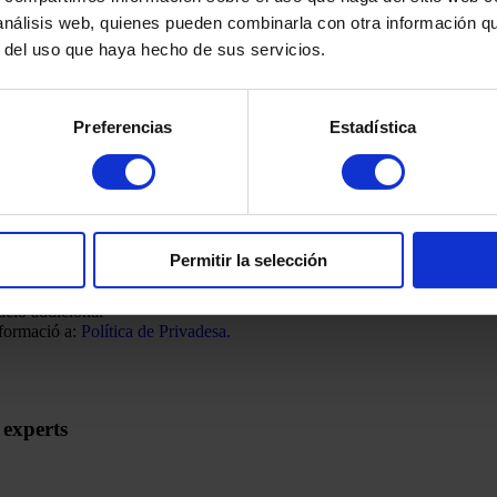
 de l’article 21 de la LSSCIE, però sempre podrà
 análisis web, quienes pueden combinarla con otra información q
itar la baixa i deixar de rebre aquests enviaments.
r del uso que haya hecho de sus servicios.
e legitimació del tractament:
El consentiment
eressat obtingut mitjançant lacceptació de la
 corresponent.
en protecció de dades:
Podeu exercir els
Preferencias
Estadística
 drets d’accés, rectificació, oposició, supressió,
ió del tractament i portabilitat al correu
artinezcaballero.com
o el del nostre Delegat de
ció de Dades:
po@equalprotecciondedatos.com
. En cas
ndre que no se us atenen de manera adequada,
presentar una reclamació davant l’Agència
Permitir la selección
ola de Protecció de Dades (AEPD)
//www.aepd.es/es
.
ació addicional
formació a:
Política de Privadesa.
s experts