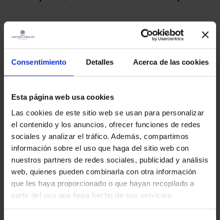
Consentimiento
Detalles
Acerca de las cookies
Esta página web usa cookies
4. Recuperas lo que te pertenece, con cobertura legal.
Las cookies de este sitio web se usan para personalizar
el contenido y los anuncios, ofrecer funciones de redes
sociales y analizar el tráfico. Además, compartimos
información sobre el uso que haga del sitio web con
Conoce al equipo que se encargará de
nuestros partners de redes sociales, publicidad y análisis
revisar tu nómina
web, quienes pueden combinarla con otra información
que les haya proporcionado o que hayan recopilado a
partir del uso que haya hecho de sus servicios.
Además de ser cercanos,
somos una empresa que ofrece un
servicio de calidad, con seguridad y contamos con experiencia
en este trámite.