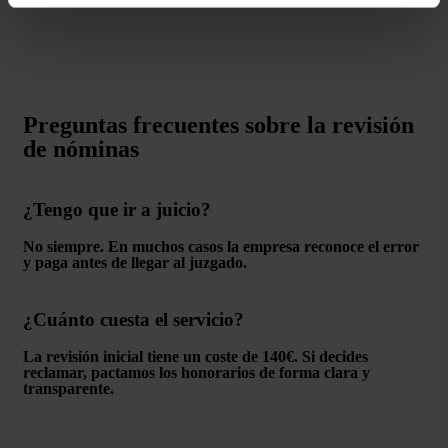
Preguntas frecuentes sobre la revisión
de nóminas
¿Tengo que ir a juicio?
No siempre. En muchos casos la empresa reconoce el error
y paga antes de llegar al juzgado.
¿Cuánto cuesta el servicio?
La revisión inicial tiene un coste de 140€. Si decides
reclamar, pactamos los honorarios de forma clara y
transparente.