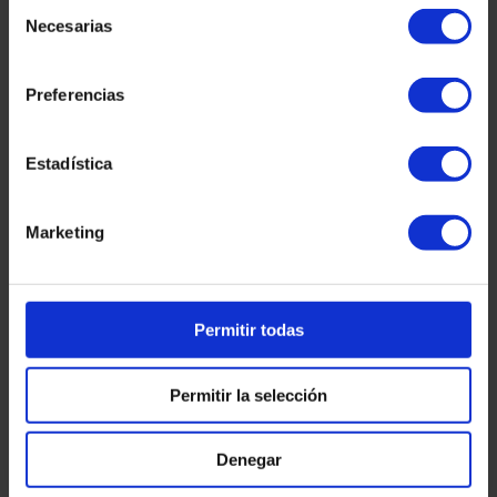
Selección
Necesarias
de
consentimiento
Preferencias
Sandra Milena García
Estadística
Marketing
Sergi Illescas
Permitir todas
Permitir la selección
Lo que opinan nuestros clientes en
Denegar
Barcelona