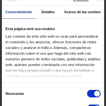
Im Falle einer Trennung oder Scheidung ist die Entscheidung, bei
wem die minderjährigen Kinder leben sollen (bekannt als Sorgerecht
und Vormundschaft), eine der kritischsten, aber wichtigsten Fragen
Consentimiento
Detalles
Acerca de las cookies
in Familienverfahren. Es ist nicht wahr, dass die Kinder im Falle
einer Scheidung immer bei der Mutter und nicht beim Vater bleiben.
Dies hängt von einer Reihe von Faktoren ab, sowie von den
Umständen der Kinder und der Eltern. In dieser Hinsicht gibt es
Esta página web usa cookies
verschiedene Modelle, wie man sich darauf einigen kann,…
Las cookies de este sitio web se usan para personalizar
10. Dezember 2024
martinez-admin
el contenido y los anuncios, ofrecer funciones de redes
Abtrennung
,
Familie
,
Familienrecht
,
Kinder
,
Minderjährige
,
Scheid
sociales y analizar el tráfico. Además, compartimos
Share
información sobre el uso que haga del sitio web con
Read more
nuestros partners de redes sociales, publicidad y análisis
web, quienes pueden combinarla con otra información
que les haya proporcionado o que hayan recopilado a
Adresse:
partir del uso que haya hecho de sus servicios.
Selección
Plaza Tetuan 40-41,
Necesarias
1. Stock, Büro 21.
de
08010 – Barcelona
consentimiento