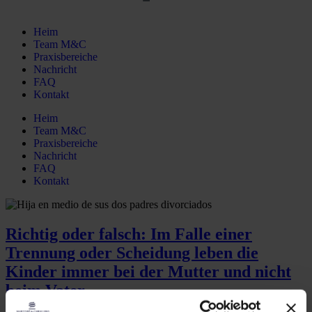
Heim
Team M&C
Praxisbereiche
Nachricht
FAQ
Kontakt
Heim
Team M&C
Praxisbereiche
Nachricht
FAQ
Kontakt
Richtig oder falsch: Im Falle einer
Trennung oder Scheidung leben die
Kinder immer bei der Mutter und nicht
beim Vater.