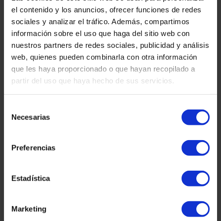
Martínez & Caballero Abogados, en pleno centro de Barcelona, la
el contenido y los anuncios, ofrecer funciones de redes
primera edición de la charla presencial gratuita “Tu camino a la
sociales y analizar el tráfico. Además, compartimos
nacionalidad española – Todo lo que necesitas saber”. El evento fue
impartido por Diana Caballero, abogada experta en extranjería,
información sobre el uso que haga del sitio web con
CEO y socia fundadora del despacho, quien compartió con los
nuestros partners de redes sociales, publicidad y análisis
asistentes todos los secretos y pasos necesarios para lograr con éxito
web, quienes pueden combinarla con otra información
la nacionalidad española por residencia. Un evento…
que les haya proporcionado o que hayan recopilado a
septiembre 9, 2025
martinez-admin
partir del uso que haya hecho de sus servicios.
Extranjería
,
Nacionalidad española
,
Pasaporte Español
Share
Selección
Read more
Necesarias
de
consentimiento
Dirección:
Preferencias
Plaza Tetuan 40-41,
Piso 1º, Oficina 21.
08010 – Barcelona
Estadística
Marketing