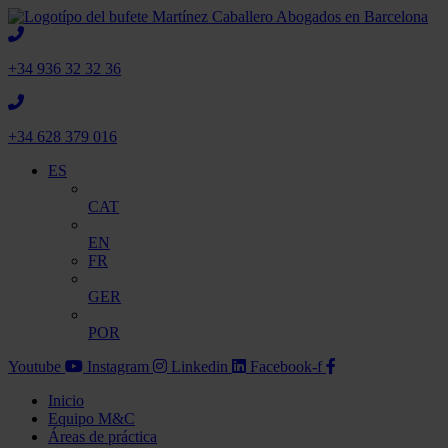
+34 936 32 32 36
+34 628 379 016
ES
CAT
EN
FR
GER
POR
Youtube
Instagram
Linkedin
Facebook-f
Inicio
Equipo M&C
Áreas de práctica