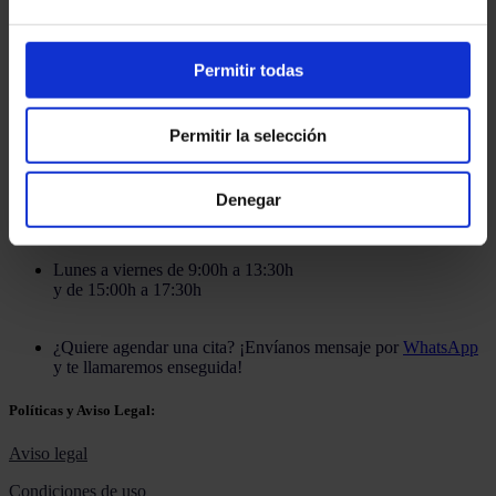
Permitir todas
Contacto:
Permitir la selección
Email:
info@martinezcaballeroabogados.com
Fijo:
+34 936 32 32 36
Móvil
+34 628 379 016
Denegar
Horario de atención:
Lunes a viernes de 9:00h a 13:30h
y de 15:00h a 17:30h
¿Quiere agendar una cita? ¡Envíanos mensaje por
WhatsApp
y te llamaremos enseguida!
Políticas y Aviso Legal:
Aviso legal
Condiciones de uso