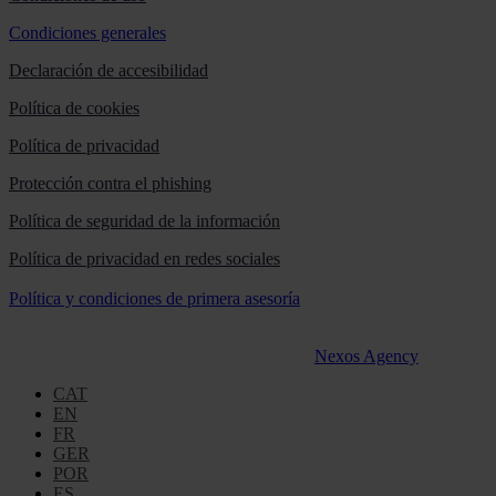
Condiciones generales
Declaración de accesibilidad
Política de cookies
Política de privacidad
Protección contra el phishing
Política de seguridad de la información
Política de privacidad en redes sociales
Política y condiciones de primera asesoría
Todos los derechos reservados Martinez & Caballero Abogados
2016 – 2022. Desarrollo web por
Nexos Agency
CAT
EN
FR
GER
POR
ES