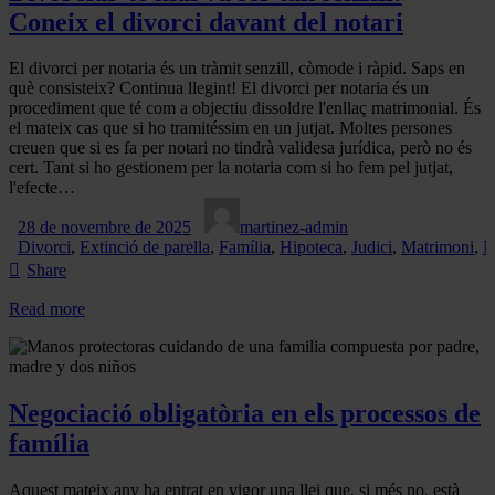
Coneix el divorci davant del notari
El divorci per notaria és un tràmit senzill, còmode i ràpid. Saps en
què consisteix? Continua llegint! El divorci per notaria és un
procediment que té com a objectiu dissoldre l'enllaç matrimonial. És
el mateix cas que si ho tramitéssim en un jutjat. Moltes persones
creuen que si es fa per notari no tindrà validesa jurídica, però no és
cert. Tant si ho gestionem per la notaria com si ho fem pel jutjat,
l'efecte…
28 de novembre de 2025
martinez-admin
Divorci
,
Extinció de parella
,
Família
,
Hipoteca
,
Judici
,
Matrimoni
,
N
Share
Read more
Negociació obligatòria en els processos de
família
Aquest mateix any ha entrat en vigor una llei que, si més no, està