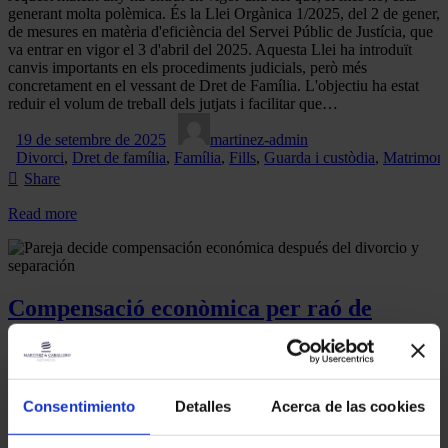
generant molta polèmica. És la Llei Orgànica 1/2025, del 2 de gener,
de mesures en matèria d'eficiència del Servei Públic de Justícia, que
va entrar en vigor el 3 d'abril del 2025. Aquesta Llei ha introduït
canvis importants en els procediments judicials, però més
concretament en el vessant de Dret de Família. L'objectiu ha estat
reduir el volum de treball dels jutjats i facilitar que…
19 de setembre de 2025
martinez-admin
Divorci
,
Dret de família
,
Família
,
Fills
,
Guarda i custòdia
,
Matrimon
Share
Read more
Compensació econòmica per raó de
treball com a conseqüència de la ruptura
Moltes parelles quan se separen o es divorcien, no saben que el fet
de separar-se o divorciar-se pot comportar que un dels membres de
Consentimiento
Detalles
Acerca de las cookies
la parella hagi de pagar una certa quantitat de diners, a l'altre, per
intentar mitigar o compensar el desequilibri econòmic que suposa la