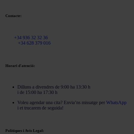
Contacte:
Email:
info@martinezcaballeroabogados.com
Fix:
+34 936 32 32 36
Mòbil
+34 628 379 016
Horari d'atenció:
Dilluns a divendres de 9:00 ha 13:30 h
i de 15:00 ha 17:30 h
Voleu agendar una cita? Envia’ns missatge per
WhatsApp
i et trucarem de seguida!
Polítiques i Avís Legal: