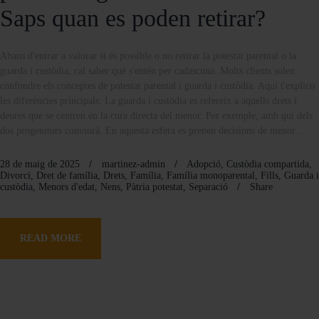
Saps quan es poden retirar?
Abans d'entrar a valorar si és possible o no retirar la potestat parental o la
guarda i custòdia, cal saber què s'entén per cadascuna. Molts clients solen
confondre els conceptes de potestat parental i guarda i custòdia. Aquí t'explico
les diferències principals: La guarda i custòdia es refereix a aquells drets i
deures que se centren en la cura directa del menor. Per exemple, amb qui dels
dos progenitors conviurà. En aquesta esfera es prenen decisions de menor…
28 de maig de 2025
martinez-admin
Adopció
,
Custòdia compartida
,
Divorci
,
Dret de família
,
Drets
,
Família
,
Família monoparental
,
Fills
,
Guarda i
custòdia
,
Menors d'edat
,
Nens
,
Pàtria potestat
,
Separació
Share
READ MORE