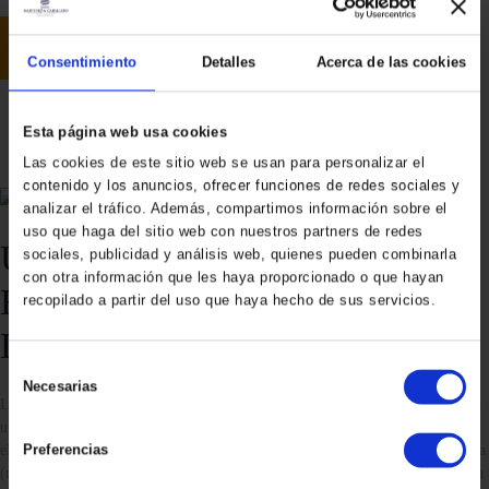
READ MORE
Consentimiento
Detalles
Acerca de las cookies
Esta página web usa cookies
Las cookies de este sitio web se usan para personalizar el
contenido y los anuncios, ofrecer funciones de redes sociales y
analizar el tráfico. Además, compartimos información sobre el
uso que haga del sitio web con nuestros partners de redes
UN FILL PER CONTRACTE?
sociales, publicidad y análisis web, quienes pueden combinarla
con otra información que les haya proporcionado o que hayan
EL DEBAT DELS VENTES
recopilado a partir del uso que haya hecho de sus servicios.
DE LLOGUER
S
Necesarias
e
La maternitat subrogada o els ventres de lloguer són conceptes que obeeixen a
l
un mateix procés que consisteix que una dona (mare gestant), duu a terme tot
e
el procés d'embaràs i dóna a llum una criatura per a una altra persona o parella
Preferencias
c
(mare no gestant). Des del mateix moment que la mare gestant dóna a llum, la