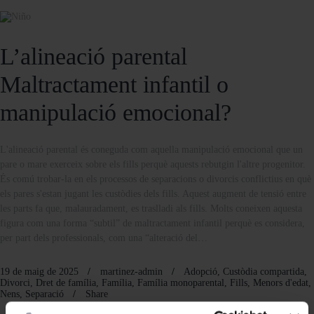
L’alineació parental
Maltractament infantil o
manipulació emocional?
L'alineació parental és coneguda com aquella manipulació emocional que un
pare o mare exerceix sobre els fills perquè aquests rebutgin l'altre progenitor.
És comú trobar-la en els processos de separacions o divorcis conflictius en què
els pares s'estan jugant les custòdies dels fills. Aquest augment de tensió entre
les parts fa que, malauradament, es traslladi als fills. Molts coneixen aquesta
figura com una forma “subtil” de maltractament infantil perquè es considera,
per part dels professionals, com una “alteració del…
19 de maig de 2025
martinez-admin
Adopció
,
Custòdia compartida
,
Divorci
,
Dret de família
,
Família
,
Família monoparental
,
Fills
,
Menors d'edat
,
Nens
,
Separació
Share