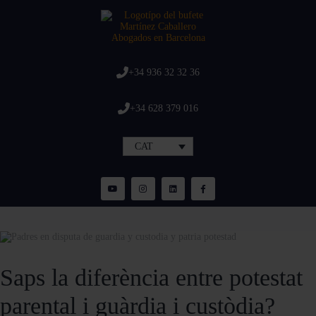
+34 936 32 32 36
+34 628 379 016
CAT
Saps la diferència entre potestat
parental i guàrdia i custòdia?