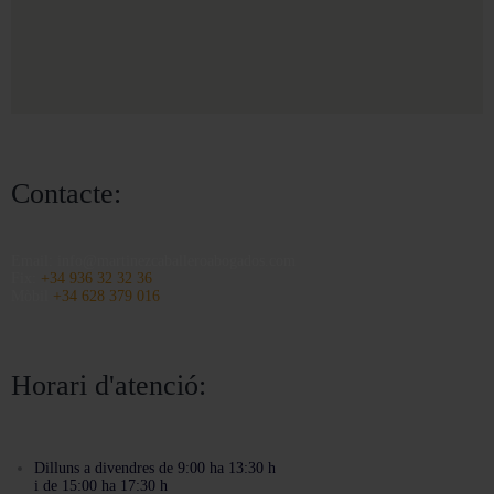
o
Contacte:
Email:
info@martinezcaballeroabogados.com
Fix:
+34 936 32 32 36
Mòbil
+34 628 379 016
Horari d'atenció:
Dilluns a divendres de 9:00 ha 13:30 h
i de 15:00 ha 17:30 h