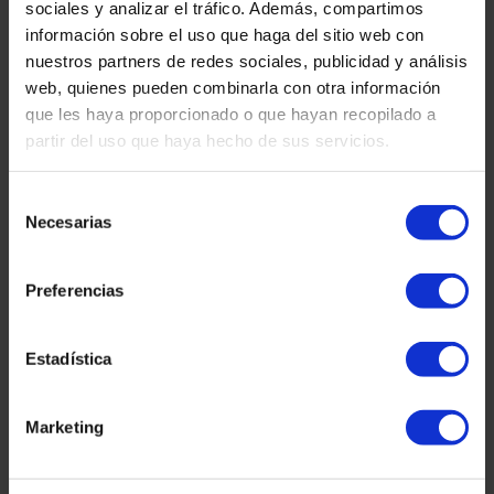
sociales y analizar el tráfico. Además, compartimos
Plaça Tetuan 40-41,
Pis 1r, Oficina 21.
información sobre el uso que haga del sitio web con
08010 – Barcelona
nuestros partners de redes sociales, publicidad y análisis
web, quienes pueden combinarla con otra información
que les haya proporcionado o que hayan recopilado a
partir del uso que haya hecho de sus servicios.
Selección
Necesarias
de
consentimiento
Preferencias
Contacte:
Estadística
Email:
info@martinezcaballeroabogados.com
Fix:
+34 936 32 32 36
Mòbil
+34 628 379 016
Marketing