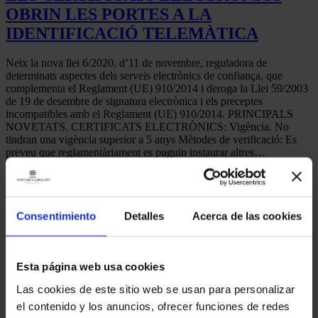
OBRIN LES PORTES A LA
IDENTIFICACIÓ TELEMÀTICA
Neix la nova llei 6/2020, d’11 de novembre, reguladora de
determinats aspectes dels serveis electrònics de confiança, que
complementa el Reglament (UE) 910/2014 i deroga la Llei 59/2003
de 19 de desembre de signatura electrònica i els preceptes
incompatibles amb el Reglament (UE) 910/2014. PRINCIPALS
NOVETATS. CERTIFICATS ELECTRÒNICS: Vigència. No
tindran una vigència superior a 5 anys Mètodes de verificació: Es
preveu que reglamentàriament es puguin instaurar altres…
23 de novembre de 2020
martinez-admin
Notícies i Actualitat
Share
Consentimiento
Detalles
Acerca de las cookies
Read more
Esta página web usa cookies
Adreça:
Las cookies de este sitio web se usan para personalizar
el contenido y los anuncios, ofrecer funciones de redes